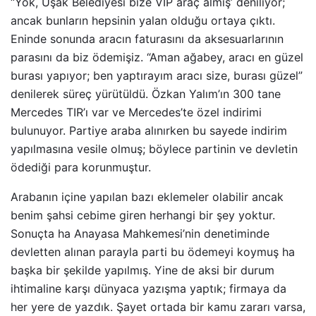
“Yok, Uşak Belediyesi bize VIP araç almış’ deniliyor;
ancak bunların hepsinin yalan olduğu ortaya çıktı.
Eninde sonunda aracın faturasını da aksesuarlarının
parasını da biz ödemişiz. “Aman ağabey, aracı en güzel
burası yapıyor; ben yaptırayım aracı size, burası güzel”
denilerek süreç yürütüldü. Özkan Yalım’ın 300 tane
Mercedes TIR’ı var ve Mercedes’te özel indirimi
bulunuyor. Partiye araba alınırken bu sayede indirim
yapılmasına vesile olmuş; böylece partinin ve devletin
ödediği para korunmuştur.
Arabanın içine yapılan bazı eklemeler olabilir ancak
benim şahsi cebime giren herhangi bir şey yoktur.
Sonuçta ha Anayasa Mahkemesi’nin denetiminde
devletten alınan parayla parti bu ödemeyi koymuş ha
başka bir şekilde yapılmış. Yine de aksi bir durum
ihtimaline karşı dünyaca yazışma yaptık; firmaya da
her yere de yazdık. Şayet ortada bir kamu zararı varsa,