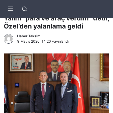
Tutuklu Uşak Belediye Başkanı
Yalım “para ve araç verdim” dedi,
Özel’den yalanlama geldi
Haber Taksim
9 Mayıs 2026, 14:20
yayınlandı