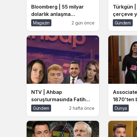
Bloomberg | 55 milyar
Türkgün |
dolarlık anlaşma
çerçeve y
tamamlandı: Kushner ve
destek’ ça
Magazin
2 gün önce
Gündem
Suudiler’den tarihi hamle,
politika bi
EA piyasadan çekiliyor
demokrat
iradesidir
NTV | Ahbap
Associate
soruşturmasında Fatih
1870’ten b
Portakal ve Athena
Görevdek
Gündem
2 hafta önce
Dünya
Gökhan dahil beş kişi
Yardımcıs
ifade verecek
bebeği ol