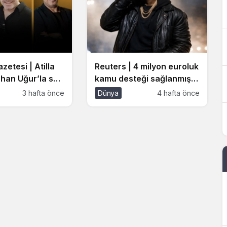
zetesi | Atilla
Reuters | 4 milyon euroluk
han Uğur’la son
kamu desteği sağlanmıştı:
ı anlattı!
Arnavutluk’ta Kanye West
3 hafta önce
Dünya
4 hafta önce
vent’in
konseri krizi büyüyor
nı gördük” demiş