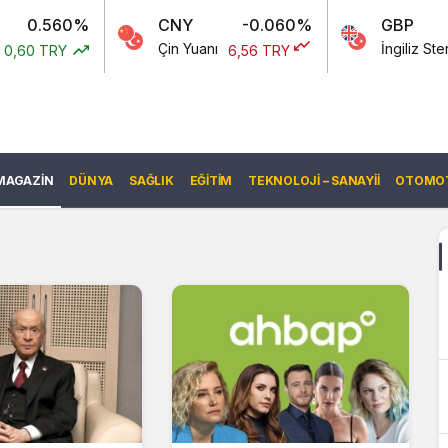
560%
CNY
-0.060%
GBP
Çin Yuanı
İngiliz Sterlini
TRY
6,56 TRY
60
MAGAZIN
DÜNYA
SAĞLIK
EĞITIM
TEKNOLOJI – SANAYII
OTOMOT