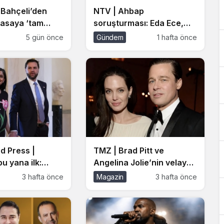
 Bahçeli’den
NTV | Ahbap
asaya ‘tam
soruşturması: Eda Ece,
ğrısı: Bu
Farah Zeynep Abdullah,
5 gün önce
Gündem
1 hafta önce
r
Kerem Bürsin de ifade
ikleşme
verecek
d Press |
TMZ | Brad Pitt ve
u yana ilk:
Angelina Jolie’nin velayet
i ABD Başkanı
savaşı sona erdi: Tüm
3 hafta önce
Magazin
3 hafta önce
ı JD Vance’in
çocukları babalarının
du
soyadını bırakıyor