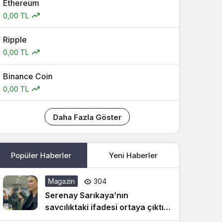
Ethereum
0,00 TL
Ripple
0,00 TL
Binance Coin
0,00 TL
Daha Fazla Göster
Popüler Haberler
Yeni Haberler
Magazin
304
Serenay Sarıkaya’nın
savcılıktaki ifadesi ortaya çıktı:
Ayşe Barım ve Mert Demir