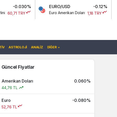
-0.030%
EURO/USD
-0.12%
U
Euro Amerikan Doları
Am
,71 TRY
1,18 TRY
IV
ASTROLOJI
ANALIZ
DIĞER
Güncel Fiyatlar
Amerikan Doları
0.060%
44,76 TL
Euro
-0.080%
52,76 TL