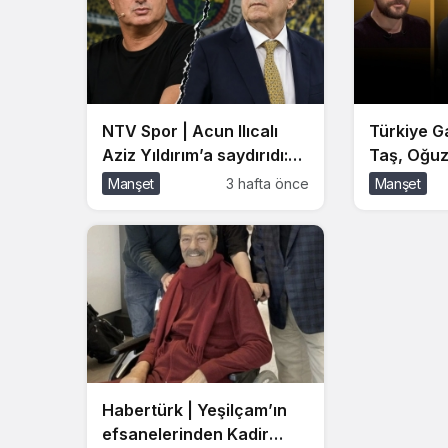
NTV Spor | Acun Ilıcalı
Türkiye Ga
Aziz Yıldırım’a saydırıdı:
Taş, Oğuz
Loca sözleşmem
konuşmasın
Manşet
3 hafta önce
Manşet
haksızca feshedildi
“Haluk Le
yanlışları
Habertürk | Yeşilçam’ın
efsanelerinden Kadir