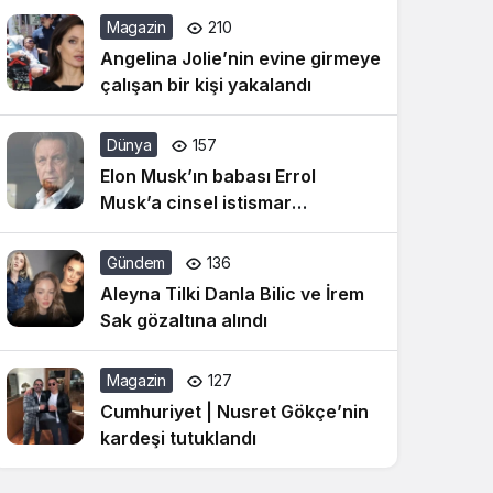
sorularına yanıt verdi
Magazin
210
Angelina Jolie’nin evine girmeye
çalışan bir kişi yakalandı
Dünya
157
Elon Musk’ın babası Errol
Musk’a cinsel istismar
suçlaması
Gündem
136
Aleyna Tilki Danla Bilic ve İrem
Sak gözaltına alındı
Magazin
127
Cumhuriyet | Nusret Gökçe’nin
kardeşi tutuklandı