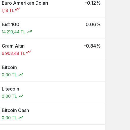
Euro Amerikan Doları
-0.12%
1,18 TL
Bist 100
0.06%
14.210,44 TL
Gram Altın
-0.84%
6.903,48 TL
Bitcoin
0,00 TL
Litecoin
0,00 TL
Bitcoin Cash
0,00 TL