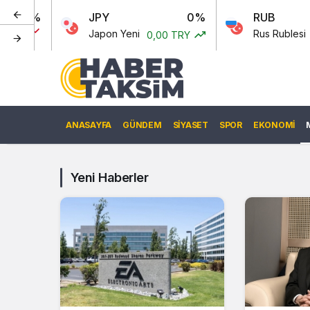
0%
JPY
0%
RUB
0.
Japon Yeni
Rus Rublesi
0,00 TRY
0,60 
ANASAYFA
GÜNDEM
SIYASET
SPOR
EKONOMI
Yeni Haberler