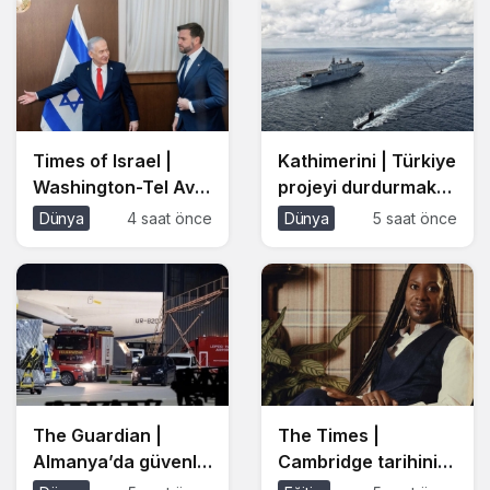
da var
yaşanıyor?
Times of Israel |
Kathimerini | Türkiye
Washington-Tel Aviv
projeyi durdurmak
hattında ‘yüzleşme’
için savaş gemisi
Dünya
4 saat önce
Dünya
5 saat önce
krizi: JD Vance
göndermişti: Doğu
kapalı kapılar
Akdeniz’de enerjide
ardındaki
Fransa-Yunanistan
Netanyahu temasını
anlaşması
açıkladı
The Guardian |
The Times |
Almanya’da güvenlik
Cambridge tarihinin
alarmı: Leipzig
en genç siyah