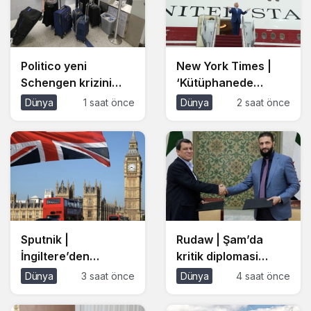
Politico yeni
New York Times |
Schengen krizini
‘Kütüphanede
yazdı: Pasaport
sergilenecek’
Dünya
1 saat önce
Dünya
2 saat önce
sistemi kilitlendi,
demişti: Trump’ın
biyometrik kontrol
400 milyon dolarlık
şartı kalktı
Katar jeti planı
değişti
Sputnik |
Rudaw | Şam’da
İngiltere’den
kritik diplomasi
Rusya’ya yeni
trafiği: Çözüm
Dünya
3 saat önce
Dünya
4 saat önce
yaptırım dalgası:
sürecinin Suriye
Listede Ozon Bank
yüzünde neler