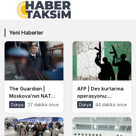
Yeni Haberler
The Guardian |
AFP | Dev kurtarma
Moskova’nın NATO
operasyonu:
ülkelerine saldırma
Nijerya’da kaçırılan
Dünya
27 dakika önce
Dünya
44 dakika önce
planı sızdı: Çalıntı
308 kişi ailelerine
İHA’larla ‘Ukrayna
kavuştu
vurdu’ senaryosu