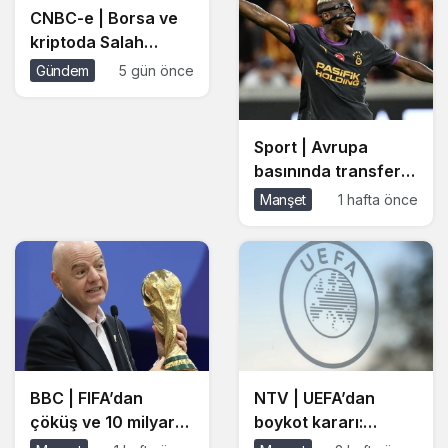
soruşturma başlattı
figürlerinden biri’
CNBC-e | Borsa ve
kriptoda Salah
rüzgârı:
Gündem
5 gün önce
Trabzonspor
hisseleri ve taraftar
tokeni uçuşa geçti
Sport | Avrupa
basınında transfer
iddiası: Barcelona ve
Manşet
1 hafta önce
Tottenham,
Osimhen’in peşinde
BBC | FIFA’dan
NTV | UEFA’dan
çöküş ve 10 milyar
boykot kararı:
dolarlık geri adım:
Infantino’nun