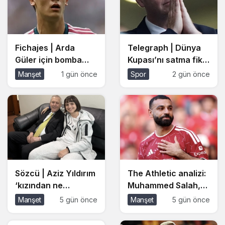
Fichajes | Arda
Telegraph | Dünya
Güler için bomba
Kupası’nı satma fikri
transfer iddiası:
sonrası ikinci
Manşet
1 gün önce
Spor
2 gün önce
PSG’nin teklifi
polemik:
ortaya çıktı
Infantino’nun
sevgilisine sus payı
ödemesi
Sözcü | Aziz Yıldırım
The Athletic analizi:
‘kızından ne
Muhammed Salah,
istiyorsunuz’
İslam ve dönüşüm
Manşet
5 gün önce
Manşet
5 gün önce
diyerek isyan
mirası: ‘Liverpool’un
etmişti: Başsavcılık
en birleştirici