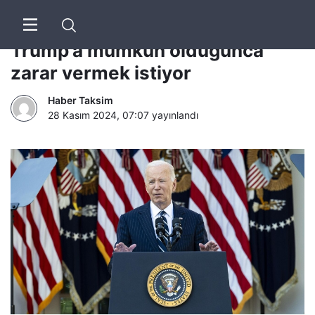
Rusya: Biden yönetimi Rusya ve
Trump’a mümkün olduğunca
zarar vermek istiyor
Haber Taksim
28 Kasım 2024, 07:07
yayınlandı