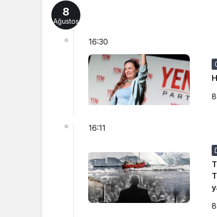
8
Ağustos
16:30
H
8
16:11
T
T
y
8