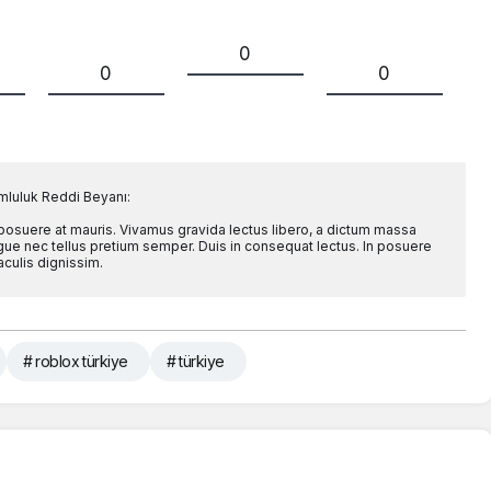
0
0
0
mluluk Reddi Beyanı:
 posuere at mauris. Vivamus gravida lectus libero, a dictum massa
l augue nec tellus pretium semper. Duis in consequat lectus. In posuere
aculis dignissim.
# roblox türkiye
# türkiye