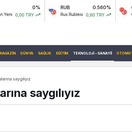
0%
RUB
0.560%
CNY
-
Rus Rublesi
Çin Yuanı
TRY
0,60 TRY
6,5
MAGAZIN
DÜNYA
SAĞLIK
EĞITIM
TEKNOLOJI – SANAYII
OTOMOT
larına saygılıyız
arına saygılıyız