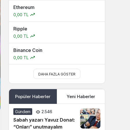
Ethereum
0,00 TL
Ripple
0,00 TL
Binance Coin
0,00 TL
DAHA FAZLA GÖSTER
Popüler Haberler
Yeni Haberler
Gündem
2.546
Sabah yazarı Yavuz Donat:
“Onları” unutmayalım