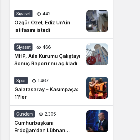
Siyaset
442
Özgür Özel, Ediz Ün’ün
istifasını istedi
Siyaset
466
MHP, Aile Kurumu Çalıştayı
Sonuç Raporu’nu açıkladı
Spor
1.467
Galatasaray – Kasımpaşa:
11’ler
Gündem
2.305
Cumhurbaşkanı
Erdoğan’dan Lübnan
açıklaması: İsrail’in cinnet