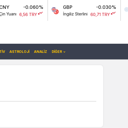
0.060%
GBP
-0.030%
EURO/U
İngiliz Sterlini
Euro Ameri
6 TRY
60,71 TRY
IV
ASTROLOJI
ANALIZ
DIĞER