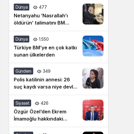
siyasetine artık dur
Dünya
477
denilmeli
Netanyahu ‘Nasrallah’ı
öldürün’ talimatını BM
konuşması öncesi vermiş!
Dünya
1.550
Türkiye BM’ye en çok katkı
sunan ülkelerden
Gündem
349
Polis katilinin annesi: 26
suç kaydı varsa niye devlet
bunu almadı
Siyaset
426
Özgür Özel’den Ekrem
İmamoğlu hakkındaki
hakaret davasına ilişkin
açıklama