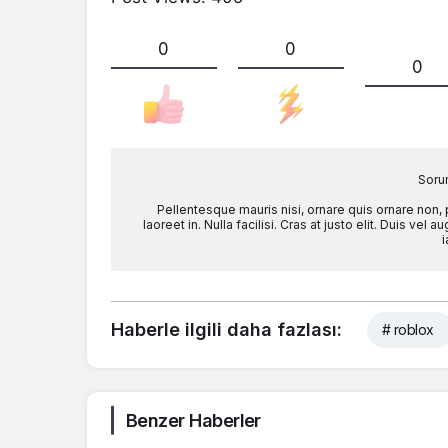
0
0
0
Soru
Pellentesque mauris nisi, ornare quis ornare non,
laoreet in. Nulla facilisi. Cras at justo elit. Duis ve
i
Haberle ilgili daha fazlası:
# roblox
Benzer Haberler