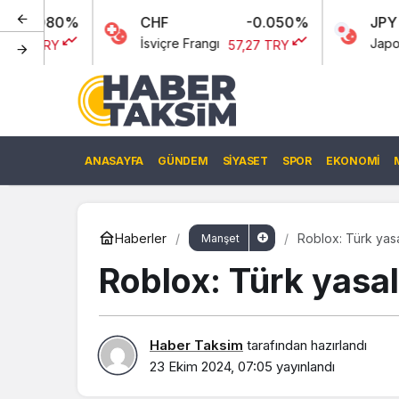
CHF
-0.050%
JPY
İsviçre Frangı
Japon Yeni
57,27 TRY
0,00 
ANASAYFA
GÜNDEM
SIYASET
SPOR
EKONOMI
Haberler
Roblox: Türk yasa
Manşet
Roblox: Türk yasal
Haber Taksim
tarafından hazırlandı
23 Ekim 2024, 07:05
yayınlandı