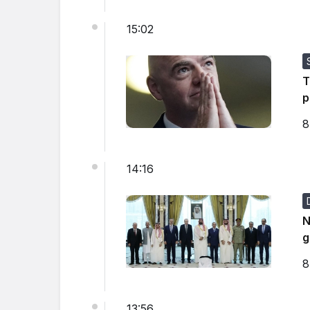
15:02
T
p
8
14:16
N
g
8
13:56