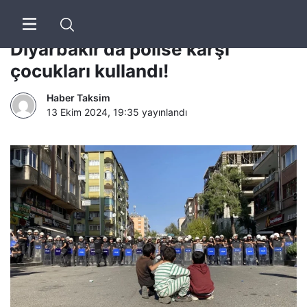
PKK sempatizanları
Diyarbakır’da polise karşı
çocukları kullandı!
Haber Taksim
13 Ekim 2024, 19:35
yayınlandı