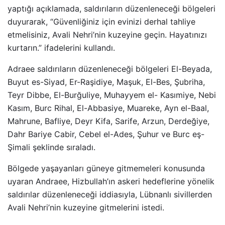
yaptığı açıklamada, saldırıların düzenleneceği bölgeleri
duyurarak, “Güvenliğiniz için evinizi derhal tahliye
etmelisiniz, Avali Nehri’nin kuzeyine geçin. Hayatınızı
kurtarın.” ifadelerini kullandı.
Adraee saldırıların düzenleneceği bölgeleri El-Beyada,
Buyut es-Siyad, Er-Raşidiye, Maşuk, El-Bes, Şubriha,
Teyr Dibbe, El-Burğuliye, Muhayyem el- Kasımiye, Nebi
Kasım, Burc Rihal, El-Abbasiye, Muareke, Ayn el-Baal,
Mahrune, Bafliye, Deyr Kifa, Sarife, Arzun, Derdeğiye,
Dahr Bariye Cabir, Cebel el-Ades, Şuhur ve Burc eş-
Şimali şeklinde sıraladı.
Bölgede yaşayanları güneye gitmemeleri konusunda
uyaran Andraee, Hizbullah’ın askeri hedeflerine yönelik
saldırılar düzenleneceği iddiasıyla, Lübnanlı sivillerden
Avali Nehri’nin kuzeyine gitmelerini istedi.