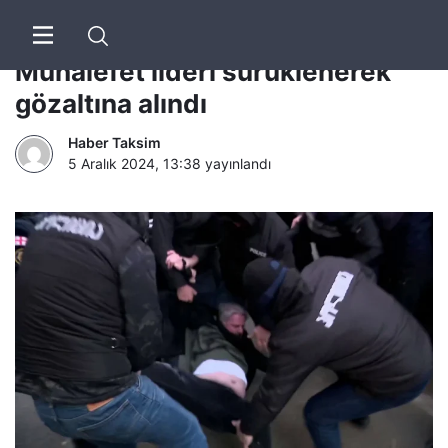
Gürcistan’da partilere baskın:
Muhalefet lideri sürüklenerek
gözaltına alındı
Haber Taksim
5 Aralık 2024, 13:38
yayınlandı