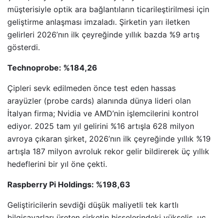
müşterisiyle optik ara bağlantıların ticarileştirilmesi için
geliştirme anlaşması imzaladı. Şirketin yarı iletken
gelirleri 2026’nın ilk çeyreğinde yıllık bazda %9 artış
gösterdi.
Technoprobe: %184,26
Çipleri sevk edilmeden önce test eden hassas
arayüzler (probe cards) alanında dünya lideri olan
İtalyan firma; Nvidia ve AMD’nin işlemcilerini kontrol
ediyor. 2025 tam yıl gelirini %16 artışla 628 milyon
avroya çıkaran şirket, 2026’nın ilk çeyreğinde yıllık %19
artışla 187 milyon avroluk rekor gelir bildirerek üç yıllık
hedeflerini bir yıl öne çekti.
Raspberry Pi Holdings: %198,63
Geliştiricilerin sevdiği düşük maliyetli tek kartlı
bilgisayarları üreten şirketin hisselerindeki yükseliş, uç