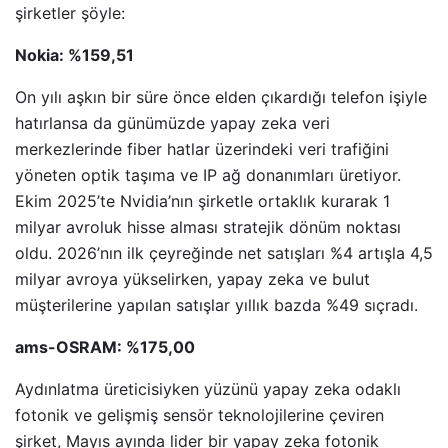
şirketler şöyle:
Nokia: %159,51
On yılı aşkın bir süre önce elden çıkardığı telefon işiyle
hatırlansa da günümüzde yapay zeka veri
merkezlerinde fiber hatlar üzerindeki veri trafiğini
yöneten optik taşıma ve IP ağ donanımları üretiyor.
Ekim 2025’te Nvidia’nın şirketle ortaklık kurarak 1
milyar avroluk hisse alması stratejik dönüm noktası
oldu. 2026’nın ilk çeyreğinde net satışları %4 artışla 4,5
milyar avroya yükselirken, yapay zeka ve bulut
müşterilerine yapılan satışlar yıllık bazda %49 sıçradı.
ams-OSRAM: %175,00
Aydınlatma üreticisiyken yüzünü yapay zeka odaklı
fotonik ve gelişmiş sensör teknolojilerine çeviren
şirket, Mayıs ayında lider bir yapay zeka fotonik