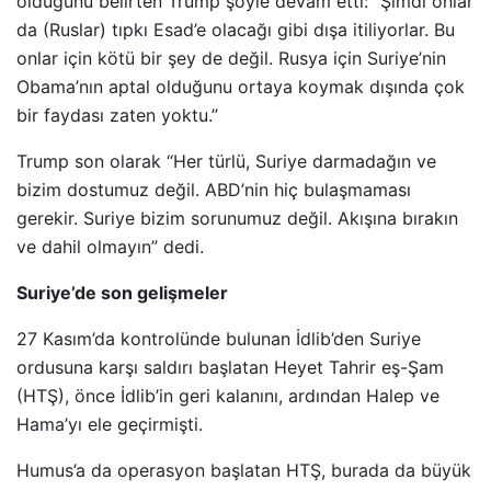
olduğunu belirten Trump şöyle devam etti: “Şimdi onlar
da (Ruslar) tıpkı Esad’e olacağı gibi dışa itiliyorlar. Bu
onlar için kötü bir şey de değil. Rusya için Suriye’nin
Obama’nın aptal olduğunu ortaya koymak dışında çok
bir faydası zaten yoktu.”
Trump son olarak “Her türlü, Suriye darmadağın ve
bizim dostumuz değil. ABD’nin hiç bulaşmaması
gerekir. Suriye bizim sorunumuz değil. Akışına bırakın
ve dahil olmayın” dedi.
Suriye’de son gelişmeler
27 Kasım’da kontrolünde bulunan İdlib’den Suriye
ordusuna karşı saldırı başlatan Heyet Tahrir eş-Şam
(HTŞ), önce İdlib’in geri kalanını, ardından Halep ve
Hama’yı ele geçirmişti.
Humus’a da operasyon başlatan HTŞ, burada da büyük