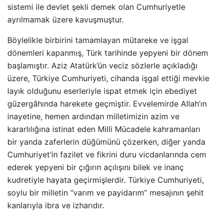
sistemi ile devlet şekli demek olan Cumhuriyetle
ayrılmamak üzere kavuşmuştur.
Böylelikle birbirini tamamlayan mütareke ve işgal
dönemleri kapanmış, Türk tarihinde yepyeni bir dönem
başlamıştır. Aziz Atatürk’ün veciz sözlerle açıkladığı
üzere, Türkiye Cumhuriyeti, cihanda işgal ettiği mevkie
layık olduğunu eserleriyle ispat etmek için ebediyet
güzergâhında harekete geçmiştir. Evvelemirde Allah’ın
inayetine, hemen ardından milletimizin azim ve
kararlılığına istinat eden Milli Mücadele kahramanları
bir yanda zaferlerin düğümünü çözerken, diğer yanda
Cumhuriyet’in fazilet ve fikrini duru vicdanlarında cem
ederek yepyeni bir çığırın açılışını bilek ve inanç
kudretiyle hayata geçirmişlerdir. Türkiye Cumhuriyeti,
soylu bir milletin “varım ve payidarım” mesajının şehit
kanlarıyla ibra ve izharıdır.