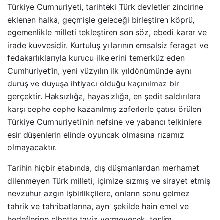
Türkiye Cumhuriyeti, tarihteki Türk devletler zincirine
eklenen halka, geçmişle geleceği birleştiren köprü,
egemenlikle milleti tekleştiren son söz, ebedi karar ve
irade kuvvesidir. Kurtuluş yıllarının emsalsiz feragat ve
fedakarlıklarıyla kurucu ilkelerini temerküz eden
Cumhuriyet’in, yeni yüzyılın ilk yıldönümünde aynı
duruş ve duyuşa ihtiyacı olduğu kaçınılmaz bir
gerçektir. Haksızlığa, hayasızlığa, en şedit saldırılara
karşı cephe cephe kazanılmış zaferlerle çatısı örülen
Türkiye Cumhuriyeti’nin nefsine ve yabancı telkinlere
esir düşenlerin elinde oyuncak olmasına rızamız
olmayacaktır.
Tarihin hiçbir etabında, dış düşmanlardan merhamet
dilenmeyen Türk milleti, içimize sızmış ve sirayet etmiş
nevzuhur azgın işbirlikçilere, onların sonu gelmez
tahrik ve tahribatlarına, aynı şekilde hain emel ve
hedeflerine elbette taviz vermeyecek, teslim