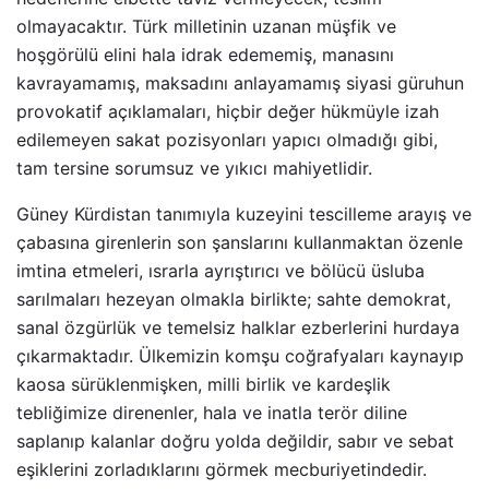
olmayacaktır. Türk milletinin uzanan müşfik ve
hoşgörülü elini hala idrak edememiş, manasını
kavrayamamış, maksadını anlayamamış siyasi güruhun
provokatif açıklamaları, hiçbir değer hükmüyle izah
edilemeyen sakat pozisyonları yapıcı olmadığı gibi,
tam tersine sorumsuz ve yıkıcı mahiyetlidir.
Güney Kürdistan tanımıyla kuzeyini tescilleme arayış ve
çabasına girenlerin son şanslarını kullanmaktan özenle
imtina etmeleri, ısrarla ayrıştırıcı ve bölücü üsluba
sarılmaları hezeyan olmakla birlikte; sahte demokrat,
sanal özgürlük ve temelsiz halklar ezberlerini hurdaya
çıkarmaktadır. Ülkemizin komşu coğrafyaları kaynayıp
kaosa sürüklenmişken, milli birlik ve kardeşlik
tebliğimize direnenler, hala ve inatla terör diline
saplanıp kalanlar doğru yolda değildir, sabır ve sebat
eşiklerini zorladıklarını görmek mecburiyetindedir.