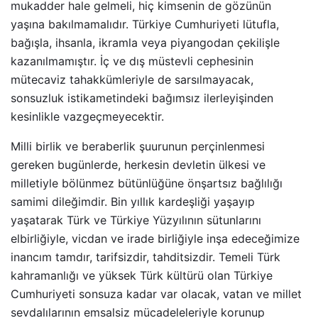
mukadder hale gelmeli, hiç kimsenin de gözünün
yaşına bakılmamalıdır. Türkiye Cumhuriyeti lütufla,
bağışla, ihsanla, ikramla veya piyangodan çekilişle
kazanılmamıştır. İç ve dış müstevli cephesinin
mütecaviz tahakkümleriyle de sarsılmayacak,
sonsuzluk istikametindeki bağımsız ilerleyişinden
kesinlikle vazgeçmeyecektir.
Milli birlik ve beraberlik şuurunun perçinlenmesi
gereken bugünlerde, herkesin devletin ülkesi ve
milletiyle bölünmez bütünlüğüne önşartsız bağlılığı
samimi dileğimdir. Bin yıllık kardeşliği yaşayıp
yaşatarak Türk ve Türkiye Yüzyılının sütunlarını
elbirliğiyle, vicdan ve irade birliğiyle inşa edeceğimize
inancım tamdır, tarifsizdir, tahditsizdir. Temeli Türk
kahramanlığı ve yüksek Türk kültürü olan Türkiye
Cumhuriyeti sonsuza kadar var olacak, vatan ve millet
sevdalılarının emsalsiz mücadeleleriyle korunup