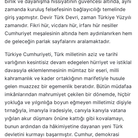
birlik ve dayanışma hissiyatının güvencesi altında, aynı
zamanda kuruluş felsefesinin bağlayıcılığı temelinde
giriş yapmıştır. Devir Türk Devri, zaman Türkiye Yüzyılı
zamanıdır. Fikri hür, vicdanı hür, irfanı hür nesiller
Cumhuriyet meşalesinin altında hem aydınlanırken hem
de geleceğin parlak sayfalarını aralamaktadır.
Türkiye Cumhuriyeti, Türk milletinin aziz ve tarihi
varlığının kesintisiz devam edegelen hürriyet ve istiklal
davasıyla eklemlenmesinin mümtaz bir eseri, milli
kahramanlık ve kader ortaklığının marifetiyle husule
gelen muazzez bir egemenlik beratıdır. Bütün müdafaa
imkânlarından mahrumiyet çekilen bir dönemde, hiçbir
yokluğa ve yılgınlığa boyun eğmeyen milletimiz dişiyle
tırnağıyla, imanıyla iradesiyle, canıyla kanıyla vatana
yığılan akur düşmanı önüne kattığı gibi kovalamayı,
bunun ardından da hâkimiyetine dayanan yeni Türk
devletini kurmayı başarmıştır. Cumhur, demokrasi