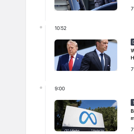
7
10:52
W
H
7
9:00
B
m
7