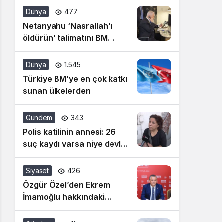
siyasetine artık dur
Dünya
477
denilmeli
Netanyahu ‘Nasrallah’ı
öldürün’ talimatını BM
konuşması öncesi vermiş!
Dünya
1.545
Türkiye BM’ye en çok katkı
sunan ülkelerden
Gündem
343
Polis katilinin annesi: 26
suç kaydı varsa niye devlet
bunu almadı
Siyaset
426
Özgür Özel’den Ekrem
İmamoğlu hakkındaki
hakaret davasına ilişkin
açıklama