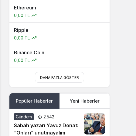
Ethereum
0,00 TL
Ripple
0,00 TL
Binance Coin
0,00 TL
DAHA FAZLA GÖSTER
Popüler Haberler
Yeni Haberler
Gündem
2.542
Sabah yazarı Yavuz Donat:
“Onları” unutmayalım