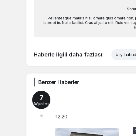
Soru
Pellentesque mauris nisi, ornare quis ornare non,
laoreet in. Nulla facilisi. Cras at justo elit. Duis ve
i
Haberle ilgili daha fazlası:
# iyi hal ind
Benzer Haberler
7
Ağustos
12:20