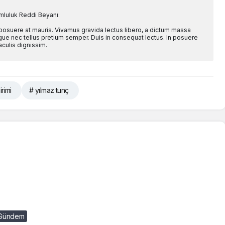
mluluk Reddi Beyanı:
 posuere at mauris. Vivamus gravida lectus libero, a dictum massa
l augue nec tellus pretium semper. Duis in consequat lectus. In posuere
aculis dignissim.
irimi
# yılmaz tunç
Gündem