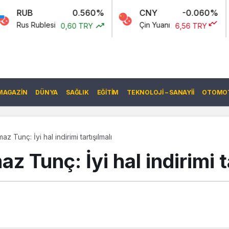
0.560%
CNY
-0.060%
GBP
esi
Çin Yuanı
İngiliz
0,60 TRY
6,56 TRY
MAGAZIN
DÜNYA
SAĞLIK
EĞITIM
TEKNOLOJI – SANAYII
OTOMOT
z Tunç: İyi hal indirimi tartışılmalı
z Tunç: İyi hal indirimi t