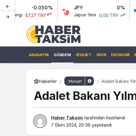
-0.050%
JPY
0%
RUB
Japon Yeni
Rus Rubl
57,27 TRY
0,00 TRY
ANASAYFA
GÜNDEM
SIYASET
SPOR
EKONOMI
Haberler
Adalet Bakanı Yılma
Manşet
Adalet Bakanı Yılma
Haber Taksim
tarafından hazırlandı
7 Ekim 2024, 20:39
yayınlandı