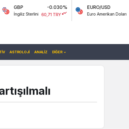
-0.030%
EURO/USD
-0.12%
 Sterlini
Euro Amerikan Doları
60,71 TRY
1,18 TRY
IV
ASTROLOJI
ANALIZ
DIĞER
artışılmalı