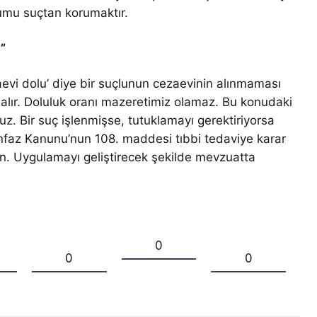
umu suçtan korumaktır.
”
ezaevi dolu’ diye bir suçlunun cezaevinin alınmaması
alır. Doluluk oranı mazeretimiz olamaz. Bu konudaki
ruz. Bir suç işlenmişse, tutuklamayı gerektiriyorsa
nfaz Kanunu’nun 108. maddesi tıbbi tedaviye karar
n. Uygulamayı geliştirecek şekilde mevzuatta
0
0
0