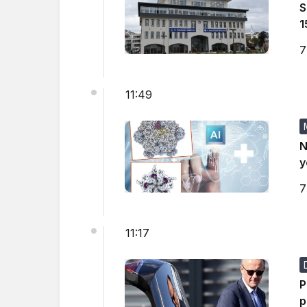
S
1
7
11:49
N
y
7
11:17
P
p