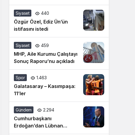
Siyaset
440
Özgür Özel, Ediz Ün’ün
istifasını istedi
Siyaset
459
MHP, Aile Kurumu Çalıştayı
Sonuç Raporu’nu açıkladı
Spor
1.463
Galatasaray – Kasımpaşa:
11’ler
Gündem
2.294
Cumhurbaşkanı
Erdoğan’dan Lübnan
açıklaması: İsrail’in cinnet