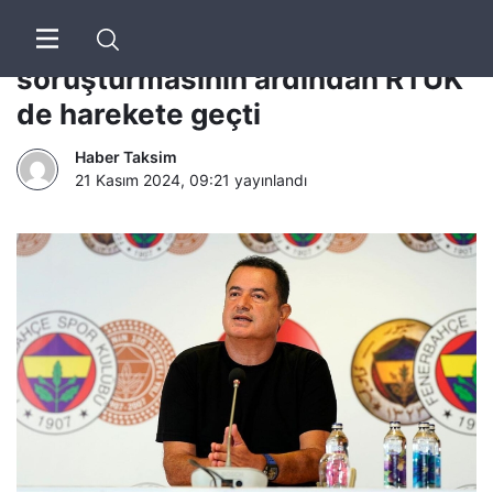
Acun Ilıcalı’ya ‘yasadışı bahis’
soruşturmasının ardından RTÜK
de harekete geçti
Haber Taksim
21 Kasım 2024, 09:21
yayınlandı