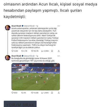
olmasının ardından Acun Ilıcalı, kişisel sosyal medya
hesabından paylaşım yapmıştı. Ilıcalı şunları
kaydetmişti:
YORUM BIRAK