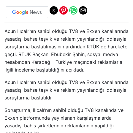
Acun Ilıcalı’nın sahibi olduğu TV8 ve Exxen kanallarında
yasadışı bahse teşvik ve reklam yayınlandığı iddiasıyla
soruşturma başlatılmasının ardından RTÜK de harekete
geçti. RTÜK Başkanı Ebubekir Şahin, sosyal medya
hesabından Karadağ – Türkiye maçındaki reklamlarla
ilgili inceleme başlatıldığını açıkladı.
Acun Ilıcalı’nın sahibi olduğu TV8 ve Exxen kanallarında
yasadışı bahse teşvik ve reklam yayınlandığı iddiasıyla
soruşturma başlatıldı.
Soruşturma, Ilıcalı’nın sahibi olduğu TV8 kanalında ve
Exxen platformunda yayınlanan karşılaşmalarda
yasadışı bahis şirketlerinin reklamlarının yapıldığı