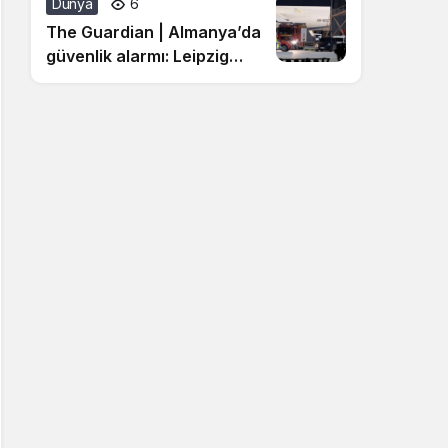
Dünya
6
The Guardian | Almanya’da
güvenlik alarmı: Leipzig
Havalimanı’nda patlayıcı
yüklü drone bulundu