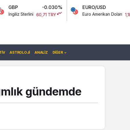
-0.030%
EURO/USD
-0.12%
ini
Euro Amerikan Doları
60,71 TRY
1,18 TRY
IV
ASTROLOJI
ANALIZ
DIĞER
ımlık gündemde