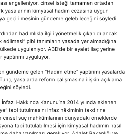
sı engelleniyor, cinsel isteği tamamen ortadan
Türk yasalarının kimyasal hadım cezasına uygun
a geçirilmesinin gündeme gelebileceğini söyledi.
ından hadımlıkla ilgili yönetmelik çıkarıldı ancak
ok edilmesi” gibi tanımların yasada yer almadığına
lkede uygulanıyor. ABD’de bir eyalet ilaç yerine
 yaptırımı uyguluyor.
den gündeme gelen “Hadım etme” yaptırımı yasalarda
unç, yasalarda reform çalışmasına ilişkin açıklama
ğini söyledi.
n İnfazı Hakkında Kanunu’na 2014 yılında eklenen
e” tabi tutulmasını infaz hâkiminin takdirine
cinsel suç mahkûmlarının dünyadaki örneklerde
asyona tabi tutulabilmesi için kimyasal hadımın nasıl
me daha yapılması gerekiyor. Adalet Bakanlığı ve