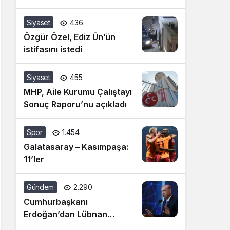
Siyaset
436
Özgür Özel, Ediz Ün’ün
istifasını istedi
Siyaset
455
MHP, Aile Kurumu Çalıştayı
Sonuç Raporu’nu açıkladı
Spor
1.454
Galatasaray – Kasımpaşa:
11’ler
Gündem
2.290
Cumhurbaşkanı
Erdoğan’dan Lübnan
açıklaması: İsrail’in cinnet