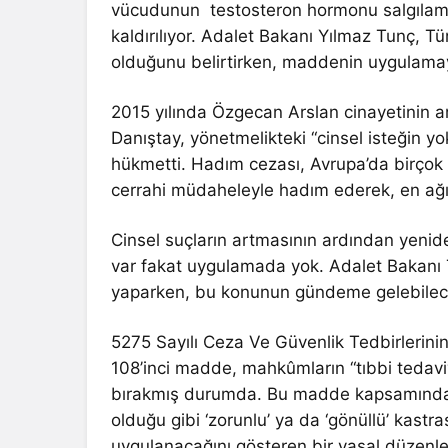
vücudunun testosteron hormonu salgılama
kaldırılıyor. Adalet Bakanı Yılmaz Tunç, 
olduğunu belirtirken, maddenin uygulamay
2015 yılında Özgecan Arslan cinayetinin ard
Danıştay, yönetmelikteki “cinsel isteğin y
hükmetti. Hadım cezası, Avrupa’da birçok ü
cerrahi müdaheleyle hadım ederek, en ağır
Cinsel suçların artmasının ardından yeni
var fakat uygulamada yok. Adalet Bakanı T
yaparken, bu konunun gündeme gelebilece
5275 Sayılı Ceza Ve Güvenlik Tedbirlerini
108’inci madde, mahkûmların “tıbbi tedaviy
bırakmış durumda. Bu madde kapsamında 
olduğu gibi ‘zorunlu’ ya da ‘gönüllü’ kastr
uygulanacağını gösteren bir yasal düzenle