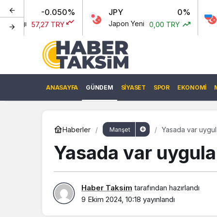
0.050%
JPY
0%
RUB
Japon Yeni
Rus Rublesi
7 TRY
0,00 TRY
ANASAYFA
GÜNDEM
SIYASET
SPOR
EKONOMI
Haberler
Yasada var uygu
Manşet
Yasada var uygul
Haber Taksim
tarafından hazırlandı
9 Ekim 2024, 10:18
yayınlandı