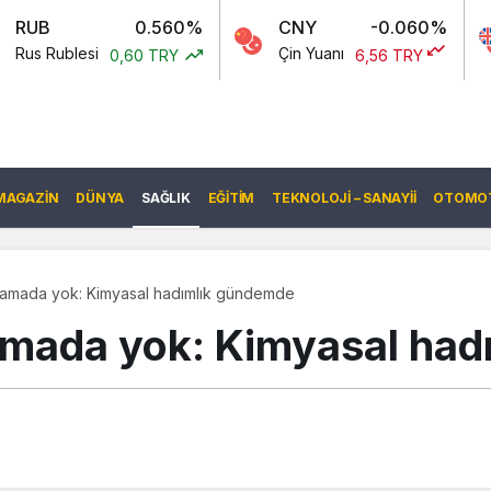
0.560%
CNY
-0.060%
GBP
Çin Yuanı
İngiliz Sterl
0,60 TRY
6,56 TRY
MAGAZIN
DÜNYA
SAĞLIK
EĞITIM
TEKNOLOJI – SANAYII
OTOMOT
lamada yok: Kimyasal hadımlık gündemde
amada yok: Kimyasal had