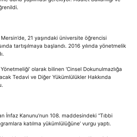
renildi.
Mersin’de, 21 yaşındaki üniversite öğrencisi
ında tartışılmaya başlandı. 2016 yılında yönetmelik
dı.
önetmeliği’ olarak bilinen ‘Cinsel Dokunulmazlığa
acak Tedavi ve Diğer Yükümlülükler Hakkında
u.
lan İnfaz Kanunu’nun 108. maddesindeki “Tıbbi
ogramlara katılma yükümlülüğüne’ vurgu yaptı.