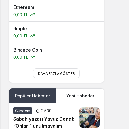
Ethereum
0,00 TL
Ripple
0,00 TL
Binance Coin
0,00 TL
DAHA FAZLA GÖSTER
Popüler Haberler
Yeni Haberler
Gündem
2.539
Sabah yazarı Yavuz Donat:
“Onları” unutmayalım