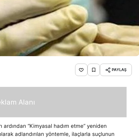
PAYLAŞ
klam Alanı
nın ardından “Kimyasal hadım etme” yeniden
arak adlandırılan yöntemle, ilaçlarla suçlunun