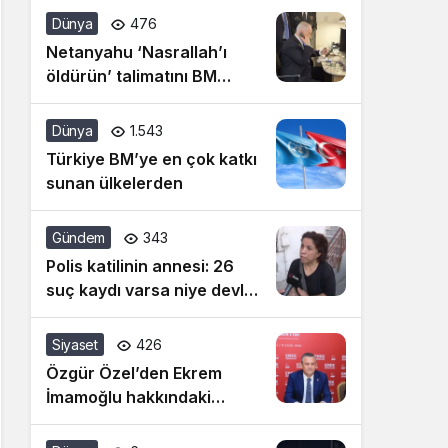
siyasetine artık dur
Dünya
476
denilmeli
Netanyahu ‘Nasrallah’ı
öldürün’ talimatını BM
konuşması öncesi vermiş!
Dünya
1.543
Türkiye BM’ye en çok katkı
sunan ülkelerden
Gündem
343
Polis katilinin annesi: 26
suç kaydı varsa niye devlet
bunu almadı
Siyaset
426
Özgür Özel’den Ekrem
İmamoğlu hakkındaki
hakaret davasına ilişkin
açıklama