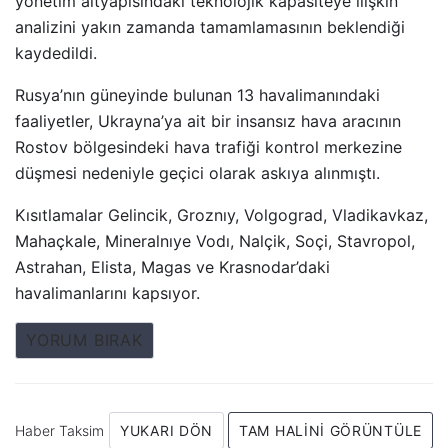
yönetim altyapısındaki teknolojik kapasiteye ilişkin
analizini yakın zamanda tamamlamasının beklendiği
kaydedildi.
Rusya’nın güneyinde bulunan 13 havalimanındaki
faaliyetler, Ukrayna’ya ait bir insansız hava aracının
Rostov bölgesindeki hava trafiği kontrol merkezine
düşmesi nedeniyle geçici olarak askıya alınmıştı.
Kısıtlamalar Gelincik, Groznıy, Volgograd, Vladikavkaz,
Mahaçkale, Mineralnıye Vodı, Nalçik, Soçi, Stavropol,
Astrahan, Elista, Magas ve Krasnodar’daki
havalimanlarını kapsıyor.
YORUM BIRAK
Haber Taksim
YUKARI DÖN
TAM HALINI GÖRÜNTÜLE