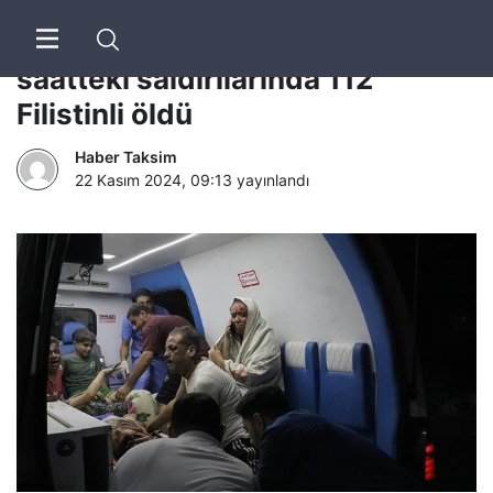
Soykırımcı İsrail’in son 12
saatteki saldırılarında 112
Filistinli öldü
Haber Taksim
22 Kasım 2024, 09:13
yayınlandı