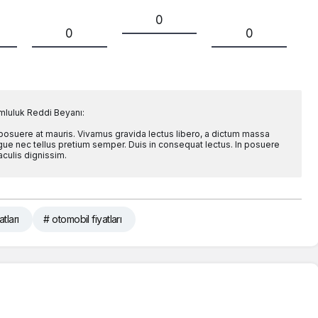
0
0
0
mluluk Reddi Beyanı:
 posuere at mauris. Vivamus gravida lectus libero, a dictum massa
l augue nec tellus pretium semper. Duis in consequat lectus. In posuere
aculis dignissim.
tları
# otomobil fiyatları