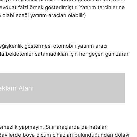
evduat faizi örnek gösterilmiştir. Yatırım tercihlerine
olabileceği yatırım araçları olabilir)
ğişkenlik göstermesi otomobili yatırım aracı
jda bekletenler satamadıkları için her geçen gün zarar
eklam Alanı
tmemezlik yapmayın. Sıfır araçlarda da hatalar
ın. Bayilerde boya ölçüm cihazları bulunduğundan dolayı