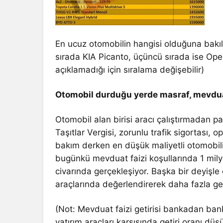
En ucuz otomobilin hangisi olduğuna bakıld
sırada KIA Picanto, üçüncü sırada ise Opel
açıklamadığı için sıralama değişebilir)
Otomobil durduğu yerde masraf, mevduat
Otomobil alan birisi aracı çalıştırmadan pa
Taşıtlar Vergisi, zorunlu trafik sigortası, 
bakım derken en düşük maliyetli otomobilin
bugünkü mevduat faizi koşullarında 1 milyon
civarında gerçekleşiyor. Başka bir deyişle 
araçlarında değerlendirerek daha fazla geti
(Not: Mevduat faizi getirisi bankadan bank
yatırım araçları karşısında getiri oranı düş