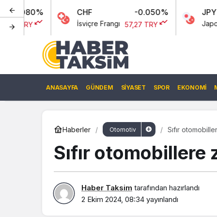
0%
CHF
-0.050%
JPY
İsviçre Frangı
Japon Yeni
57,27 TRY
0,
ANASAYFA
GÜNDEM
SIYASET
SPOR
EKONOMI
Haberler
Sıfır otomobill
Otomotiv
Sıfır otomobillere
Haber Taksim
tarafından hazırlandı
2 Ekim 2024, 08:34
yayınlandı