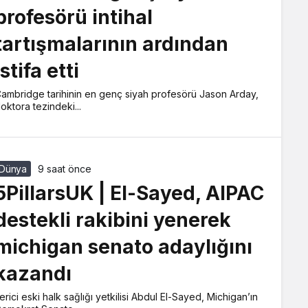
profesörü intihal
tartışmalarının ardından
istifa etti
ambridge tarihinin en genç siyah profesörü Jason Arday,
oktora tezindeki...
Dünya
9 saat önce
5PillarsUK | El-Sayed, AIPAC
destekli rakibini yenerek
michigan senato adaylığını
kazandı
lerici eski halk sağlığı yetkilisi Abdul El-Sayed, Michigan’ın