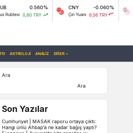
0.560%
CNY
-0.060%
GBP
Çin Yuanı
İngiliz Sterli
0,60 TRY
6,56 TRY
IV
ASTROLOJI
ANALIZ
DIĞER
Ara
Ara
Son Yazılar
Cumhuriyet | MASAK raporu ortaya çıktı:
Hangi ünlü Ahbap’a ne kadar bağış yaptı?