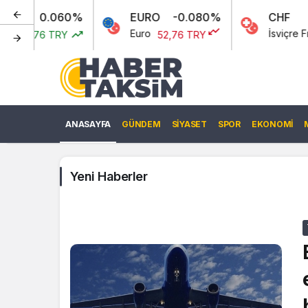
060%
EURO
-0.080%
CHF
-0
Euro
İsviçre Frangı
TRY
52,76 TRY
57,27
ANASAYFA
GÜNDEM
SIYASET
SPOR
EKONOMI
Yeni Haberler