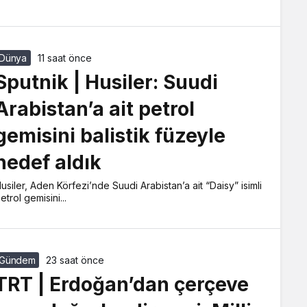
Dünya
11 saat önce
Sputnik | Husiler: Suudi
Arabistan’a ait petrol
gemisini balistik füzeyle
hedef aldık
usiler, Aden Körfezi’nde Suudi Arabistan’a ait “Daisy” isimli
etrol gemisini...
Gündem
23 saat önce
TRT | Erdoğan’dan çerçeve