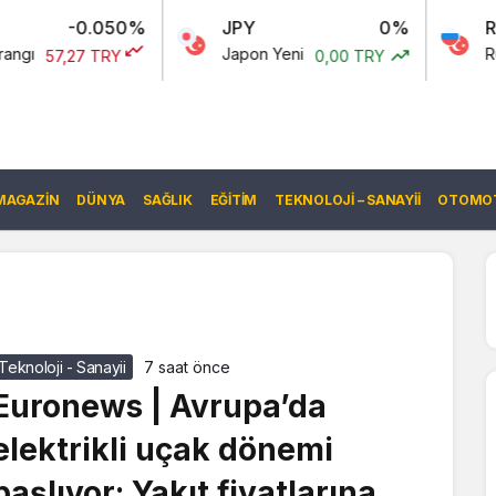
.050%
JPY
0%
RUB
Japon Yeni
Rus Rublesi
 TRY
0,00 TRY
MAGAZIN
DÜNYA
SAĞLIK
EĞITIM
TEKNOLOJI – SANAYII
OTOMOT
Teknoloji - Sanayii
7 saat önce
Euronews | Avrupa’da
elektrikli uçak dönemi
başlıyor: Yakıt fiyatlarına