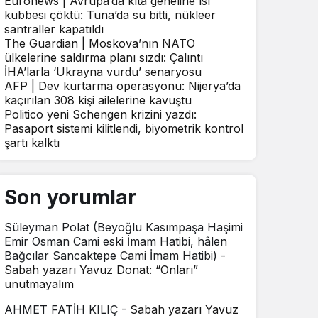
Euronews | Avrupa’da kıta geneline ısı
kubbesi çöktü: Tuna’da su bitti, nükleer
santraller kapatıldı
The Guardian | Moskova’nın NATO
ülkelerine saldırma planı sızdı: Çalıntı
İHA’larla ‘Ukrayna vurdu’ senaryosu
AFP | Dev kurtarma operasyonu: Nijerya’da
kaçırılan 308 kişi ailelerine kavuştu
Politico yeni Schengen krizini yazdı:
Pasaport sistemi kilitlendi, biyometrik kontrol
şartı kalktı
Son yorumlar
Süleyman Polat (Beyoğlu Kasımpaşa Haşimi
Emir Osman Cami eski İmam Hatibi, hâlen
Bağcılar Sancaktepe Cami İmam Hatibi)
-
Sabah yazarı Yavuz Donat: “Onları”
unutmayalım
AHMET FATİH KILIÇ
-
Sabah yazarı Yavuz