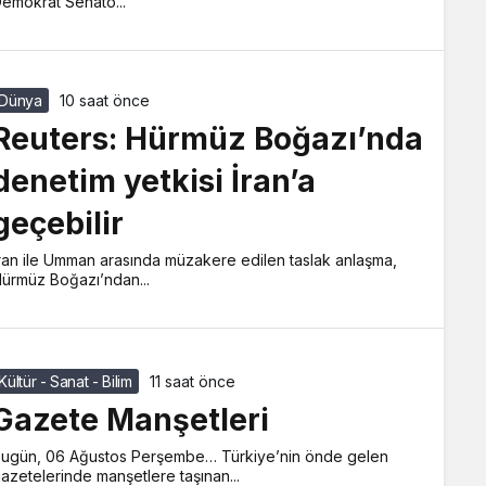
emokrat Senato...
Dünya
10 saat önce
Reuters: Hürmüz Boğazı’nda
denetim yetkisi İran’a
geçebilir
ran ile Umman arasında müzakere edilen taslak anlaşma,
ürmüz Boğazı’ndan...
Kültür - Sanat - Bilim
11 saat önce
Gazete Manşetleri
ugün, 06 Ağustos Perşembe… Türkiye’nin önde gelen
azetelerinde manşetlere taşınan...