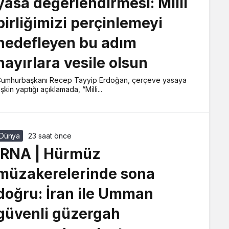
yasa değerlendirmesi: Milli
birliğimizi perçinlemeyi
hedefleyen bu adım
hayırlara vesile olsun
umhurbaşkanı Recep Tayyip Erdoğan, çerçeve yasaya
lişkin yaptığı açıklamada, “Milli...
Dünya
23 saat önce
IRNA | Hürmüz
müzakerelerinde sona
doğru: İran ile Umman
güvenli güzergah