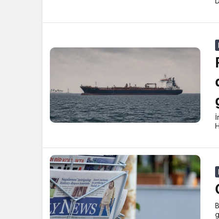
D
İ
H
B
g