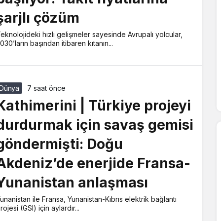
şarjlı çözüm
eknolojideki hızlı gelişmeler sayesinde Avrupalı yolcular,
030’ların başından itibaren kıtanın...
Dünya
7 saat önce
Kathimerini | Türkiye projeyi
durdurmak için savaş gemisi
göndermişti: Doğu
Akdeniz’de enerjide Fransa-
Yunanistan anlaşması
unanistan ile Fransa, Yunanistan-Kıbrıs elektrik bağlantı
rojesi (GSI) için aylardır...