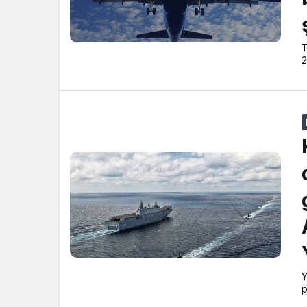
T
2
Y
p