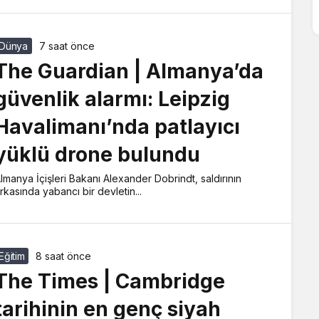
Dünya
7 saat önce
The Guardian | Almanya’da
güvenlik alarmı: Leipzig
Havalimanı’nda patlayıcı
yüklü drone bulundu
lmanya İçişleri Bakanı Alexander Dobrindt, saldırının
rkasında yabancı bir devletin...
Eğitim
8 saat önce
The Times | Cambridge
tarihinin en genç siyah