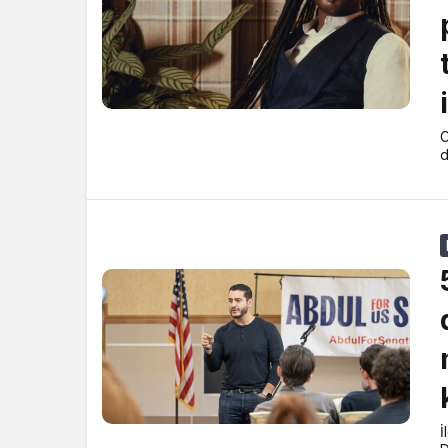
C
d
İ