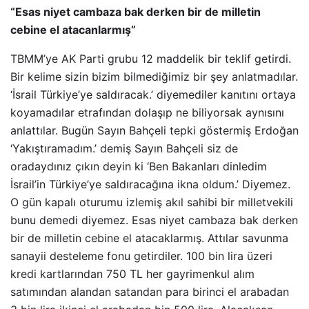
“Esas niyet cambaza bak derken bir de milletin
cebine el atacanlarmış”
TBMM’ye AK Parti grubu 12 maddelik bir teklif getirdi.
Bir kelime sizin bizim bilmediğimiz bir şey anlatmadılar.
‘İsrail Türkiye’ye saldıracak.’ diyemediler kanıtını ortaya
koyamadılar etrafından dolaşıp ne biliyorsak aynısını
anlattılar. Bugün Sayın Bahçeli tepki göstermiş Erdoğan
‘Yakıştıramadım.’ demiş Sayın Bahçeli siz de
oradaydınız çıkın deyin ki ‘Ben Bakanları dinledim
İsrail’in Türkiye’ye saldıracağına ikna oldum.’ Diyemez.
O gün kapalı oturumu izlemiş akıl sahibi bir milletvekili
bunu demedi diyemez. Esas niyet cambaza bak derken
bir de milletin cebine el atacaklarmış. Attılar savunma
sanayii desteleme fonu getirdiler. 100 bin lira üzeri
kredi kartlarından 750 TL her gayrimenkul alım
satımından alandan satandan para birinci el arabadan