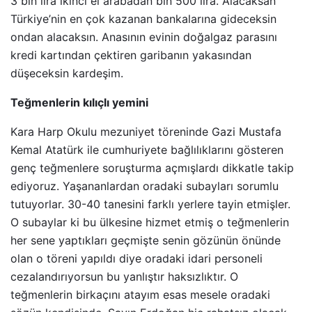
3 bin lira ikinci el arabadan bin 500 lira. Alacaksan
Türkiye’nin en çok kazanan bankalarına gideceksin
ondan alacaksın. Anasının evinin doğalgaz parasını
kredi kartından çektiren garibanın yakasından
düşeceksin kardeşim.
Teğmenlerin kılıçlı yemini
Kara Harp Okulu mezuniyet töreninde Gazi Mustafa
Kemal Atatürk ile cumhuriyete bağlılıklarını gösteren
genç teğmenlere soruşturma açmışlardı dikkatle takip
ediyoruz. Yaşananlardan oradaki subayları sorumlu
tutuyorlar. 30-40 tanesini farklı yerlere tayin etmişler.
O subaylar ki bu ülkesine hizmet etmiş o teğmenlerin
her sene yaptıkları geçmişte senin gözünün önünde
olan o töreni yapıldı diye oradaki idari personeli
cezalandırıyorsun bu yanlıştır haksızlıktır. O
teğmenlerin birkaçını atayım esas mesele oradaki