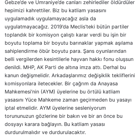
Gebze’de ve Ümraniye’de canları zehirlediler öldürdüler
hepimizi kahrettiler. Biz bu katliam yasasını
uygulamadık uygulamayacağız asla da
uygulatmayacağız. 2019’da Meclis’teki bütün partiler
toplandık bir komisyon çalıştı karar verdi bu işin bir
boyutu toplama bir boyutu barınaklar yapmak aşılama
sahiplendirme öbür boyutu para. Şans oyunlarından
belli vergilerden kesintilerle hayvan hakkı fonu oluşsun
denildi. MHP, AK Parti de altına imza attı. Derhal bu
kanun değişmelidir. Arkadaşlarımız değişiklik tekliflerini
komisyonlara iletecekler. Bir çağrım da Anayasa
Mahkemesi’nin (AYM) üyelerine bu örtülü katliam
yasasını Yüce Mahkeme zaman geçirmeden bu yasayı
iptal etmelidir. AYM üyelerine sesleniyorum
torununuzun gözlerine bir bakın ve bir an önce bu
dosyayı karara bağlayın. Bu katliam yasası
durdurulmalıdır ve durdurulacaktır.