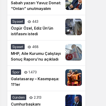
Sabah yazarı Yavuz Donat:
“Onları” unutmayalım
Siyaset
443
Özgür Özel, Ediz Ün’ün
istifasını istedi
Siyaset
468
MHP, Aile Kurumu Çalıştayı
Sonuç Raporu’nu açıkladı
Spor
1.473
Galatasaray – Kasımpaşa:
11’ler
Gündem
2.313
Cumhurbaşkanı