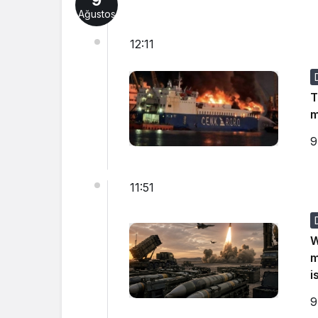
9
Ağustos
12:11
T
m
9
11:51
W
m
i
9