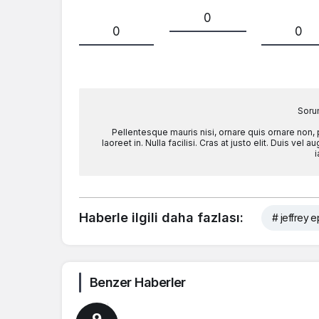
0
0
0
Soru
Pellentesque mauris nisi, ornare quis ornare non,
laoreet in. Nulla facilisi. Cras at justo elit. Duis ve
i
Haberle ilgili daha fazlası:
# jeffrey e
Benzer Haberler