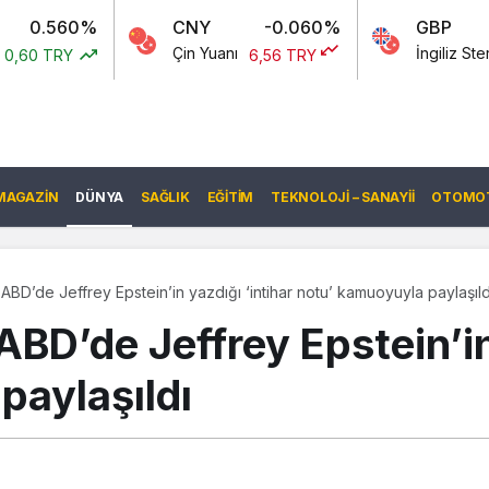
CNY
-0.060%
GBP
-0.0
Çin Yuanı
İngiliz Sterlini
6,56 TRY
60,71 TR
MAGAZIN
DÜNYA
SAĞLIK
EĞITIM
TEKNOLOJI – SANAYII
OTOMOT
BD’de Jeffrey Epstein’in yazdığı ‘intihar notu’ kamuoyuyla paylaşıld
BD’de Jeffrey Epstein’in 
paylaşıldı