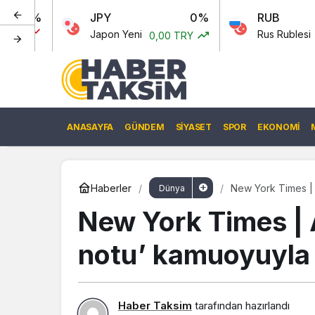
JPY
0%
RUB
0.560%
Japon Yeni
Rus Rublesi
0,00 TRY
0,60 TRY
ANASAYFA
GÜNDEM
SIYASET
SPOR
EKONOMI
Haberler
New York Times | A
Dünya
New York Times | A
notu’ kamuoyuyla 
Haber Taksim
tarafından hazırlandı