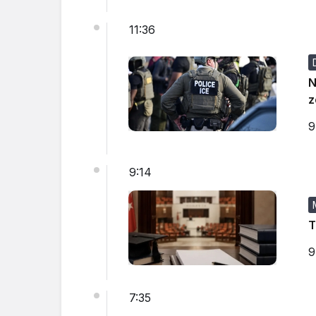
11:36
N
z
9
9:14
T
9
7:35