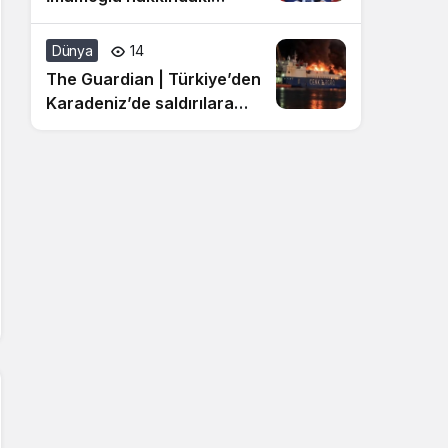
hakaret davasına ilişkin
açıklama
Dünya
14
The Guardian | Türkiye’den
Karadeniz’de saldırılara
moratoryum çağrısı