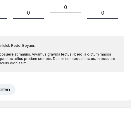
0
0
0
mluluk Reddi Beyanı:
 posuere at mauris. Vivamus gravida lectus libero, a dictum massa
l augue nec tellus pretium semper. Duis in consequat lectus. In posuere
aculis dignissim.
pstein