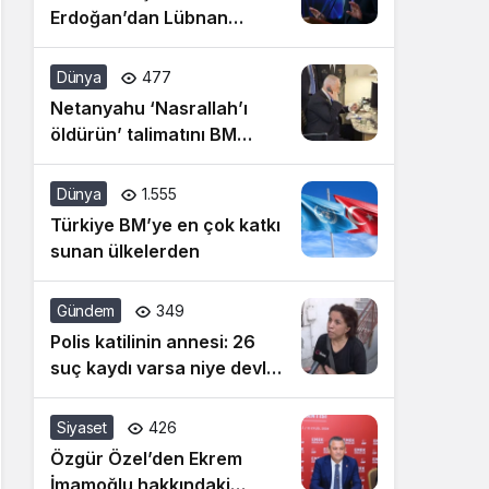
Erdoğan’dan Lübnan
açıklaması: İsrail’in cinnet
siyasetine artık dur
Dünya
477
denilmeli
Netanyahu ‘Nasrallah’ı
öldürün’ talimatını BM
konuşması öncesi vermiş!
Dünya
1.555
Türkiye BM’ye en çok katkı
sunan ülkelerden
Gündem
349
Polis katilinin annesi: 26
suç kaydı varsa niye devlet
bunu almadı
Siyaset
426
Özgür Özel’den Ekrem
İmamoğlu hakkındaki