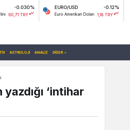
30%
EURO/USD
-0.12%
USD
Euro Amerikan Doları
Amerikan 
Y
1,18 TRY
IV
ASTROLOJI
ANALIZ
DIĞER
ı
yazdığı ‘intihar