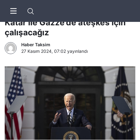
Joe Biden: Türkiye, Mısır ve
Katar ile Gazze’de ateşkes için
çalışacağız
Haber Taksim
27 Kasım 2024, 07:02
yayınlandı