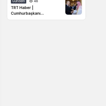
Gündem
48
TRT Haber |
Cumhurbaşkanı
Erdoğan’dan ‘Mekke
Anlaşması’ açıklaması:
Hiçbir ülkeyi hedef almıyor,
katılıma açıktır