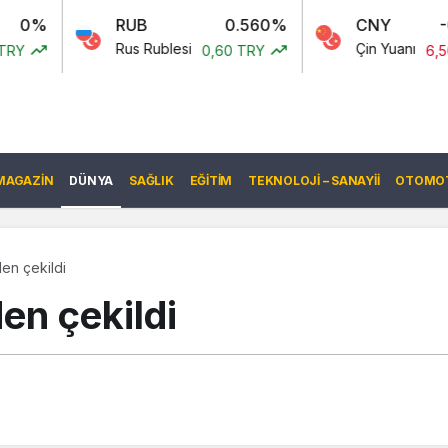
RUB
0.560%
CNY
-0.060%
Rus Rublesi
Çin Yuanı
0,60 TRY
6,56 TRY
MAGAZIN
DÜNYA
SAĞLIK
EĞITIM
TEKNOLOJI – SANAYII
OTOMOT
den çekildi
en çekildi