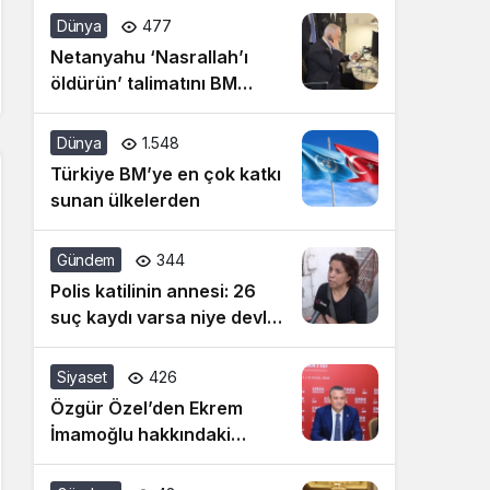
siyasetine artık dur
Dünya
477
denilmeli
Netanyahu ‘Nasrallah’ı
öldürün’ talimatını BM
konuşması öncesi vermiş!
Dünya
1.548
Türkiye BM’ye en çok katkı
sunan ülkelerden
Gündem
344
Polis katilinin annesi: 26
suç kaydı varsa niye devlet
bunu almadı
Siyaset
426
Özgür Özel’den Ekrem
İmamoğlu hakkındaki
hakaret davasına ilişkin
açıklama