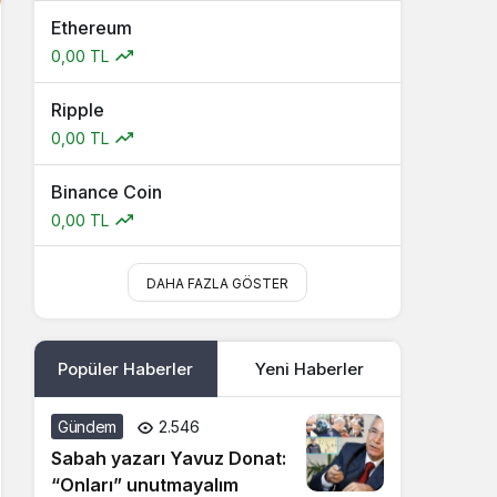
Ethereum
0,00 TL
Ripple
0,00 TL
Binance Coin
0,00 TL
DAHA FAZLA GÖSTER
Popüler Haberler
Yeni Haberler
Gündem
2.546
Sabah yazarı Yavuz Donat:
“Onları” unutmayalım