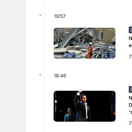
19:57
N
e
7
18:46
N
D
‘
7