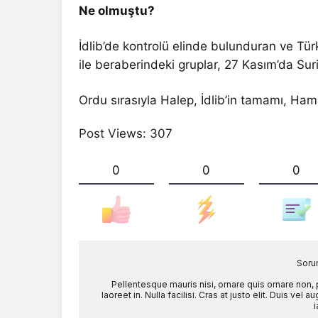
Ne olmuştu?
İdlib’de kontrolü elinde bulunduran ve Tür
ile beraberindeki gruplar, 27 Kasım’da Suri
Ordu sırasıyla Halep, İdlib’in tamamı, Ha
Post Views:
307
0
0
0
Soru
Pellentesque mauris nisi, ornare quis ornare non,
laoreet in. Nulla facilisi. Cras at justo elit. Duis ve
i