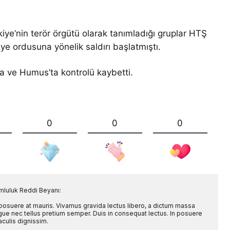
kiye’nin terör örgütü olarak tanımladığı gruplar HTŞ
ye ordusuna yönelik saldırı başlatmıştı.
ma ve Humus’ta kontrolü kaybetti.
0
0
0
mluluk Reddi Beyanı:
 posuere at mauris. Vivamus gravida lectus libero, a dictum massa
l augue nec tellus pretium semper. Duis in consequat lectus. In posuere
aculis dignissim.