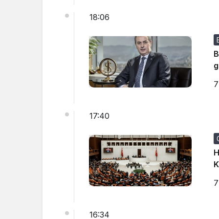
18:06
B
g
7
17:40
H
K
7
16:34