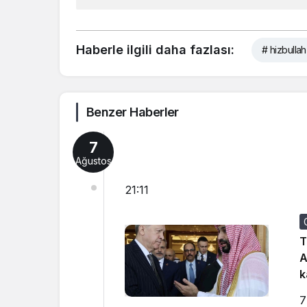
Haberle ilgili daha fazlası:
# hizbullah
Benzer Haberler
7
Ağustos
21:11
T
A
k
7