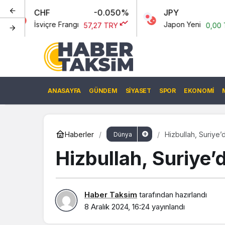
HF
-0.050%
JPY
0%
viçre Frangı
Japon Yeni
57,27 TRY
0,00 TRY
ANASAYFA
GÜNDEM
SIYASET
SPOR
EKONOMI
Haberler
Hizbullah, Suriye’
Dünya
Hizbullah, Suriye’d
Haber Taksim
tarafından hazırlandı
8 Aralık 2024, 16:24
yayınlandı