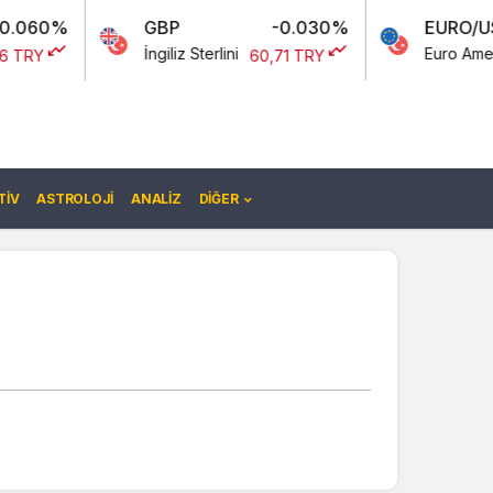
GBP
-0.030%
EURO/USD
İngiliz Sterlini
Euro Amerikan Doları
60,71 TRY
IV
ASTROLOJI
ANALIZ
DIĞER