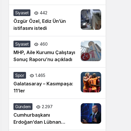
Siyaset
442
Özgür Özel, Ediz Ün’ün
istifasını istedi
Siyaset
460
MHP, Aile Kurumu Çalıştayı
Sonuç Raporu’nu açıkladı
Spor
1.465
Galatasaray – Kasımpaşa:
11’ler
Gündem
2.297
Cumhurbaşkanı
Erdoğan’dan Lübnan
açıklaması: İsrail’in cinnet