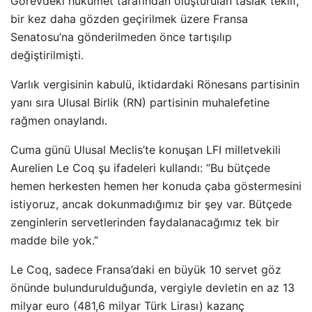
Görevdeki hükümet tarafından oluşturulan taslak teklif,
bir kez daha gözden geçirilmek üzere Fransa
Senatosu’na gönderilmeden önce tartışılıp
değiştirilmişti.
Varlık vergisinin kabulü, iktidardaki Rönesans partisinin
yanı sıra Ulusal Birlik (RN) partisinin muhalefetine
rağmen onaylandı.
Cuma günü Ulusal Meclis’te konuşan LFI milletvekili
Aurelien Le Coq şu ifadeleri kullandı: “Bu bütçede
hemen herkesten hemen her konuda çaba göstermesini
istiyoruz, ancak dokunmadığımız bir şey var. Bütçede
zenginlerin servetlerinden faydalanacağımız tek bir
madde bile yok.”
Le Coq, sadece Fransa’daki en büyük 10 servet göz
önünde bulundurulduğunda, vergiyle devletin en az 13
milyar euro (481,6 milyar Türk Lirası) kazanç