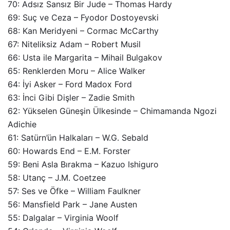
70: Adsız Sansız Bir Jude – Thomas Hardy
69: Suç ve Ceza – Fyodor Dostoyevski
68: Kan Meridyeni – Cormac McCarthy
67: Niteliksiz Adam – Robert Musil
66: Usta ile Margarita – Mihail Bulgakov
65: Renklerden Moru – Alice Walker
64: İyi Asker – Ford Madox Ford
63: İnci Gibi Dişler – Zadie Smith
62: Yükselen Güneşin Ülkesinde – Chimamanda Ngozi
Adichie
61: Satürn’ün Halkaları – W.G. Sebald
60: Howards End – E.M. Forster
59: Beni Asla Bırakma – Kazuo Ishiguro
58: Utanç – J.M. Coetzee
57: Ses ve Öfke – William Faulkner
56: Mansfield Park – Jane Austen
55: Dalgalar – Virginia Woolf