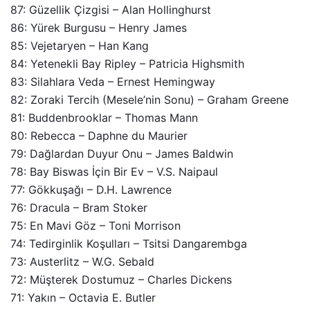
87: Güzellik Çizgisi – Alan Hollinghurst
86: Yürek Burgusu – Henry James
85: Vejetaryen – Han Kang
84: Yetenekli Bay Ripley – Patricia Highsmith
83: Silahlara Veda – Ernest Hemingway
82: Zoraki Tercih (Mesele’nin Sonu) – Graham Greene
81: Buddenbrooklar – Thomas Mann
80: Rebecca – Daphne du Maurier
79: Dağlardan Duyur Onu – James Baldwin
78: Bay Biswas İçin Bir Ev – V.S. Naipaul
77: Gökkuşağı – D.H. Lawrence
76: Dracula – Bram Stoker
75: En Mavi Göz – Toni Morrison
74: Tedirginlik Koşulları – Tsitsi Dangarembga
73: Austerlitz – W.G. Sebald
72: Müşterek Dostumuz – Charles Dickens
71: Yakın – Octavia E. Butler