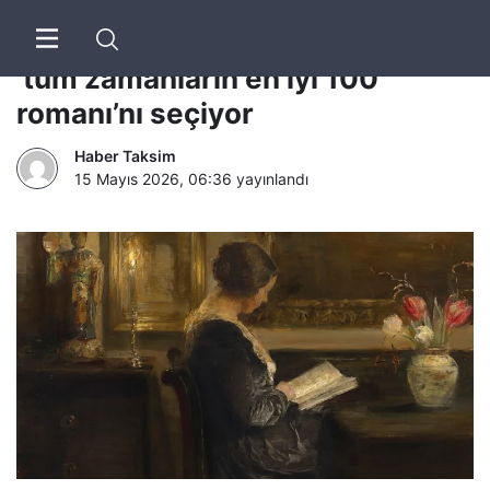
Elif Şafak’ın yazısıyla: Guardian,
‘tüm zamanların en iyi 100
romanı’nı seçiyor
Haber Taksim
15 Mayıs 2026, 06:36
yayınlandı