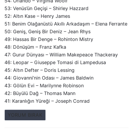
54: Orlando – Virginia Woolf
53: Venüs’ün Geçişi – Shirley Hazzard
52: Altın Kase – Henry James
51: Benim Olağanüstü Akıllı Arkadaşım – Elena Ferrante
50: Geniş, Geniş Bir Deniz – Jean Rhys
49: Hassas Bir Denge – Rohinton Mistry
48: Dönüşüm – Franz Kafka
47: Gurur Dünyası – William Makepeace Thackeray
46: Leopar – Giuseppe Tomasi di Lampedusa
45: Altın Defter – Doris Lessing
44: Giovanni’nin Odası – James Baldwin
43: Gölün Evi – Marilynne Robinson
42: Büyülü Dağ – Thomas Mann
41: Karanlığın Yüreği – Joseph Conrad
YORUM BIRAK