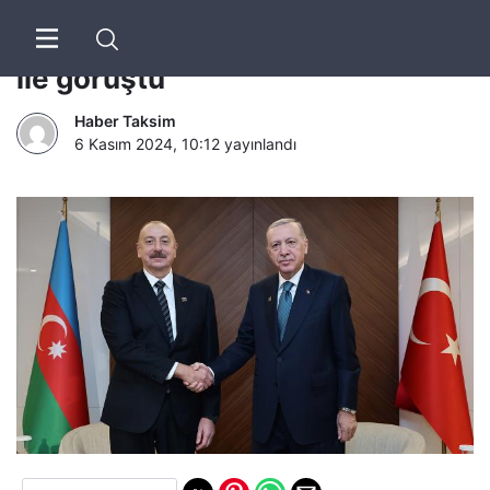
Cumhurbaşkanı Erdoğan, Aliyev
ile görüştü
Haber Taksim
6 Kasım 2024, 10:12
yayınlandı