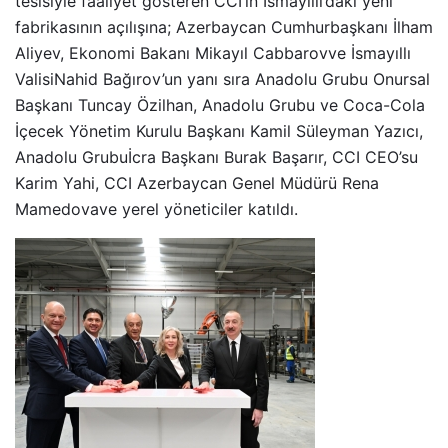
tesisiyle faaliyet gösteren CCI’ın İsmayıllı’daki yeni
fabrikasının açılışına; Azerbaycan Cumhurbaşkanı İlham
Aliyev, Ekonomi Bakanı Mikayıl Cabbarovve İsmayıllı
ValisiNahid Bağırov’un yanı sıra Anadolu Grubu Onursal
Başkanı Tuncay Özilhan, Anadolu Grubu ve Coca-Cola
İçecek Yönetim Kurulu Başkanı Kamil Süleyman Yazıcı,
Anadolu Grubuİcra Başkanı Burak Başarır, CCI CEO’su
Karim Yahi, CCI Azerbaycan Genel Müdürü Rena
Mamedovave yerel yöneticiler katıldı.