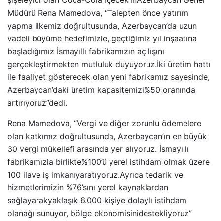
şişeleyici olan Coca-Cola İçecek’inAzerbaycan Genel
Müdürü Rena Mamedova, “Talepten önce yatırım
yapma ilkemiz doğrultusunda, Azerbaycan’da uzun
vadeli büyüme hedefimizle, geçtiğimiz yıl inşaatına
başladığımız İsmayıllı fabrikamızın açılışını
gerçekleştirmekten mutluluk duyuyoruz.İki üretim hattı
ile faaliyet gösterecek olan yeni fabrikamız sayesinde,
Azerbaycan’daki üretim kapasitemizi%50 oranında
artırıyoruz”dedi.
Rena Mamedova, “Vergi ve diğer zorunlu ödemelere
olan katkımız doğrultusunda, Azerbaycan’ın en büyük
30 vergi mükellefi arasında yer alıyoruz. İsmayıllı
fabrikamızla birlikte%100’ü yerel istihdam olmak üzere
100 ilave iş imkanıyaratıyoruz.Ayrıca tedarik ve
hizmetlerimizin %76’sını yerel kaynaklardan
sağlayarakyaklaşık 6.000 kişiye dolaylı istihdam
olanağı sunuyor, bölge ekonomisinidestekliyoruz”