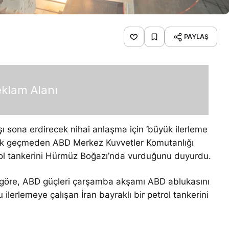
PAYLAŞ
klam Alanı
ı sona erdirecek nihai anlaşma için ‘büyük ilerleme
 çok geçmeden ABD Merkez Kuvvetler Komutanlığı
rol tankerini Hürmüz Boğazı’nda vurduğunu duyurdu.
göre, ABD güçleri çarşamba akşamı ABD ablukasını
 ilerlemeye çalışan İran bayraklı bir petrol tankerini