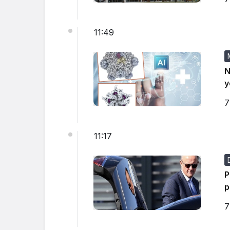
11:49
N
y
7
11:17
P
p
7