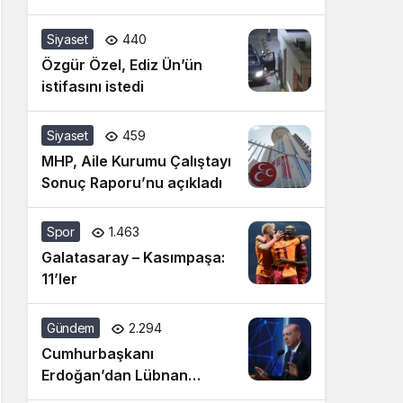
Siyaset
440
Özgür Özel, Ediz Ün’ün
istifasını istedi
Siyaset
459
MHP, Aile Kurumu Çalıştayı
Sonuç Raporu’nu açıkladı
Spor
1.463
Galatasaray – Kasımpaşa:
11’ler
Gündem
2.294
Cumhurbaşkanı
Erdoğan’dan Lübnan
açıklaması: İsrail’in cinnet