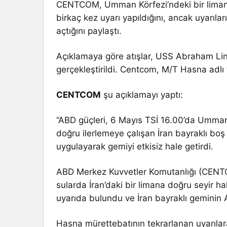
CENTCOM, Umman Körfezi’ndeki bir limana 
birkaç kez uyarı yapıldığını, ancak uyarıl
açtığını paylaştı.
Açıklamaya göre atışlar, USS Abraham Lin
gerçekleştirildi. Centcom, M/T Hasna adlı 
CENTCOM
şu açıklamayı yaptı:
“ABD güçleri, 6 Mayıs TSİ 16.00’da Umman K
doğru ilerlemeye çalışan İran bayraklı boş 
uygulayarak gemiyi etkisiz hale getirdi.
ABD Merkez Kuvvetler Komutanlığı (CENTCO
sularda İran’daki bir limana doğru seyir h
uyarıda bulundu ve İran bayraklı geminin AB
Hasna mürettebatının tekrarlanan uyarıl