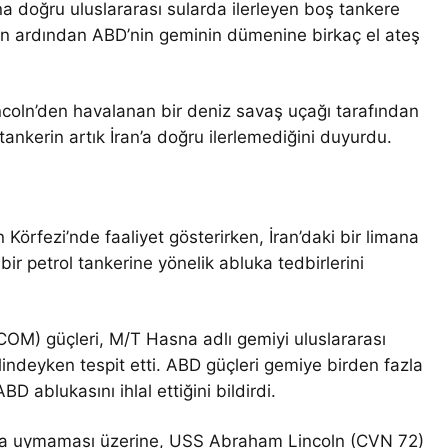
doğru uluslararası sularda ilerleyen boş tankere
arın ardından ABD’nin geminin dümenine birkaç el ateş
coln’den havalanan bir deniz savaş uçağı tarafından
tankerin artık İran’a doğru ilerlemediğini duyurdu.
örfezi’nde faaliyet gösterirken, İran’daki bir limana
bir petrol tankerine yönelik abluka tedbirlerini
M) güçleri, M/T Hasna adlı gemiyi uluslararası
alindeyken tespit etti. ABD güçleri gemiye birden fazla
D ablukasını ihlal ettiğini bildirdi.
ara uymaması üzerine, USS Abraham Lincoln (CVN 72)