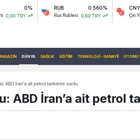
%
RUB
0.560%
CNY
-0.0
Rus Rublesi
Çin Yuanı
0,60 TRY
6,56 TR
MAGAZIN
DÜNYA
SAĞLIK
EĞITIM
TEKNOLOJI – SANAYII
OTOMOT
ABD İran’a ait petrol tankerini vurdu
ABD İran’a ait petrol ta