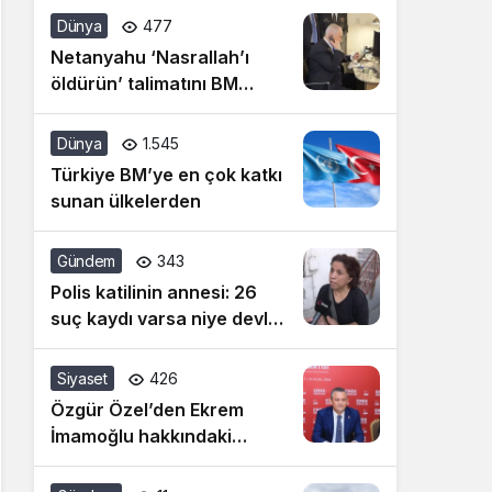
siyasetine artık dur
Dünya
477
denilmeli
Netanyahu ‘Nasrallah’ı
öldürün’ talimatını BM
konuşması öncesi vermiş!
Dünya
1.545
Türkiye BM’ye en çok katkı
sunan ülkelerden
Gündem
343
Polis katilinin annesi: 26
suç kaydı varsa niye devlet
bunu almadı
Siyaset
426
Özgür Özel’den Ekrem
İmamoğlu hakkındaki
hakaret davasına ilişkin
açıklama