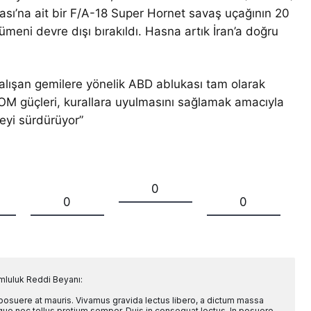
’na ait bir F/A-18 Super Hornet savaş uçağının 20
meni devre dışı bırakıldı. Hasna artık İran’a doğru
çalışan gemilere yönelik ABD ablukası tam olarak
M güçleri, kurallara uyulmasını sağlamak amacıyla
eyi sürdürüyor”
0
0
0
mluluk Reddi Beyanı:
 posuere at mauris. Vivamus gravida lectus libero, a dictum massa
l augue nec tellus pretium semper. Duis in consequat lectus. In posuere