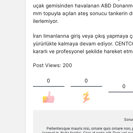
uçak gemisinden havalanan ABD Donanması
mm topuyla açılan ateş sonucu tankerin dü
ilerlemiyor.
İran limanlarına giriş veya çıkış yapmaya 
yürürlükte kalmaya devam ediyor. CENTCO
kararlı ve profesyonel şekilde hareket etm
Post Views:
200
0
0
0
Soru
Pellentesque mauris nisi, ornare quis ornare non,
laoreet in. Nulla facilisi. Cras at justo elit. Duis ve