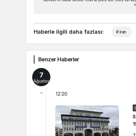
i
Haberle ilgili daha fazlası:
# iran
Benzer Haberler
7
Ağustos
12:20
S
1
7