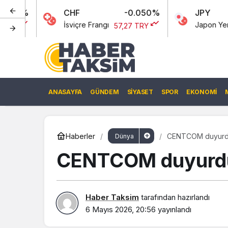
CHF
-0.050%
JPY
0
İsviçre Frangı
Japon Yeni
57,27 TRY
0,00 TRY
ANASAYFA
GÜNDEM
SIYASET
SPOR
EKONOMI
Haberler
CENTCOM duyurdu: 
Dünya
CENTCOM duyurdu: 
Haber Taksim
tarafından hazırlandı
6 Mayıs 2026, 20:56
yayınlandı