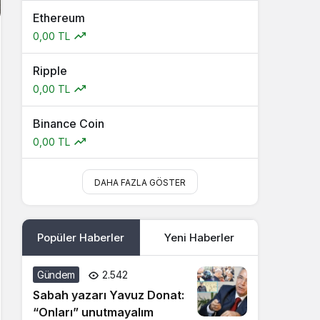
Ethereum
0,00 TL
Ripple
0,00 TL
Binance Coin
0,00 TL
DAHA FAZLA GÖSTER
Popüler Haberler
Yeni Haberler
Gündem
2.542
Sabah yazarı Yavuz Donat:
“Onları” unutmayalım