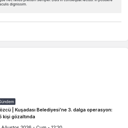
aculis dignissim.
Gündem
özcü | Kuşadası Belediyesi’ne 3. dalga operasyon:
5 kişi gözaltında
 Ağustos 2026 - Cum - 12:20