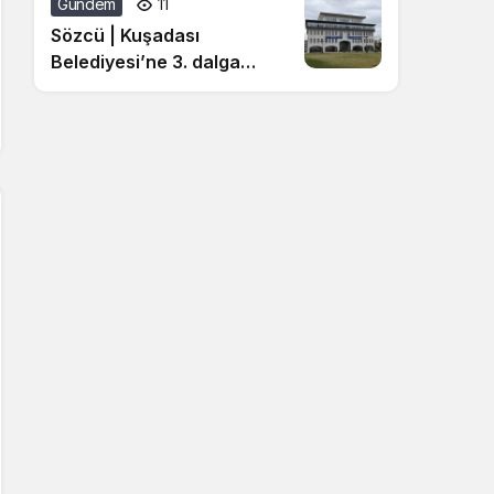
Gündem
11
Sözcü | Kuşadası
Belediyesi’ne 3. dalga
operasyon: 15 kişi
gözaltında