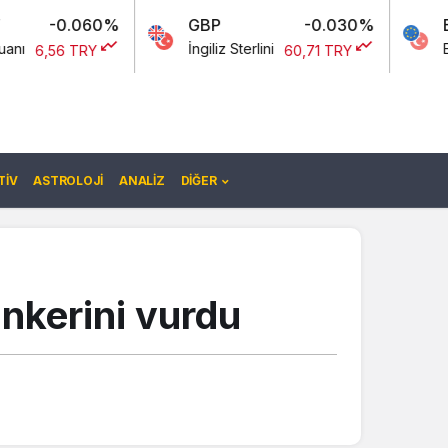
60%
GBP
-0.030%
EURO/USD
İngiliz Sterlini
Euro Amerikan 
Y
60,71 TRY
IV
ASTROLOJI
ANALIZ
DIĞER
nkerini vurdu