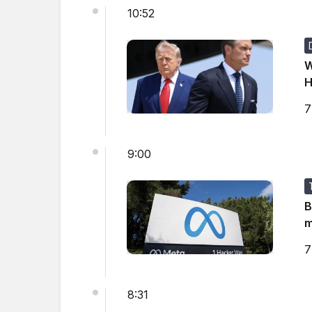
10:52
W
H
7
9:00
B
m
7
8:31