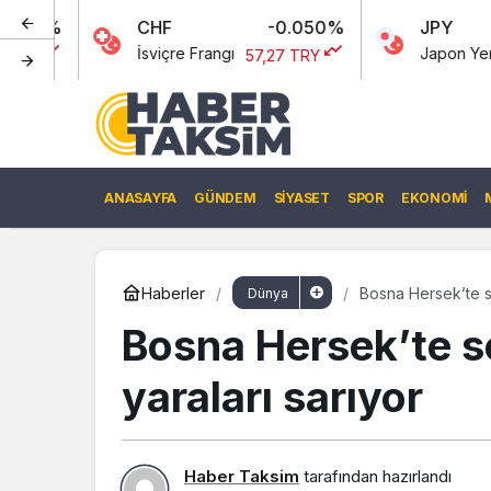
CHF
-0.050%
JPY
İsviçre Frangı
Japon Yeni
57,27 TRY
0,00 TR
ANASAYFA
GÜNDEM
SIYASET
SPOR
EKONOMI
Haberler
Bosna Hersek’te sel
Dünya
Bosna Hersek’te sel
yaraları sarıyor
Haber Taksim
tarafından hazırlandı