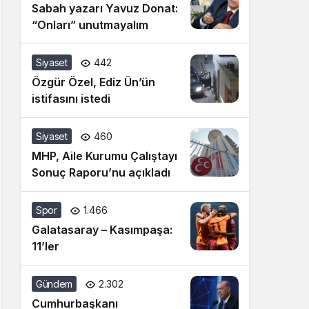
Sabah yazarı Yavuz Donat:
“Onları” unutmayalım
Siyaset
442
Özgür Özel, Ediz Ün’ün
istifasını istedi
Siyaset
460
MHP, Aile Kurumu Çalıştayı
Sonuç Raporu’nu açıkladı
Spor
1.466
Galatasaray – Kasımpaşa:
11’ler
Gündem
2.302
Cumhurbaşkanı