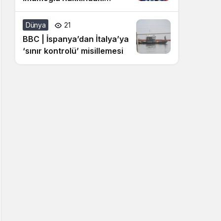
hakaret davasına ilişkin
açıklama
Dünya
21
BBC | İspanya’dan İtalya’ya
‘sınır kontrolü’ misillemesi