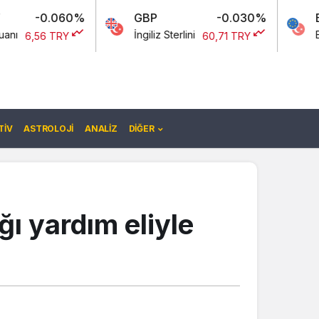
060%
GBP
-0.030%
EURO/USD
İngiliz Sterlini
Euro Amerikan
RY
60,71 TRY
IV
ASTROLOJI
ANALIZ
DIĞER
ğı yardım eliyle