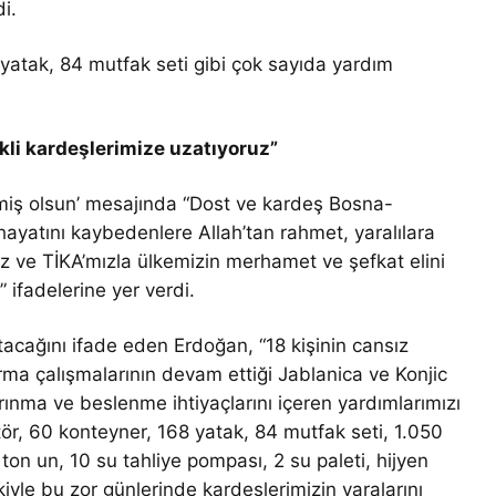
i.
 yatak, 84 mutfak seti gibi çok sayıda yardım
li kardeşlerimize uzatıyoruz”
miş olsun’ mesajında “Dost ve kardeş Bosna-
ayatını kaybedenlere Allah’tan rahmet, yaralılara
ımız ve TİKA’mızla ülkemizin merhamet ve şefkat elini
 ifadelerine yer verdi.
tacağını ifade eden Erdoğan, “18 kişinin cansız
rma çalışmalarının devam ettiği Jablanica ve Konjic
arınma ve beslenme ihtiyaçlarını içeren yardımlarımızı
atör, 60 konteyner, 168 yatak, 84 mutfak seti, 1.050
ton un, 10 su tahliye pompası, 2 su paleti, hijyen
iyle bu zor günlerinde kardeşlerimizin yaralarını