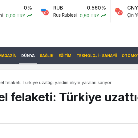
0%
RUB
0.560%
CNY
-0.
Rus Rublesi
Çin Yuanı
Y
0,60 TRY
6,56 T
MAGAZIN
DÜNYA
SAĞLIK
EĞITIM
TEKNOLOJI – SANAYII
OTOMOT
 felaketi: Türkiye uzattığı yardım eliyle yaraları sarıyor
 felaketi: Türkiye uzattı