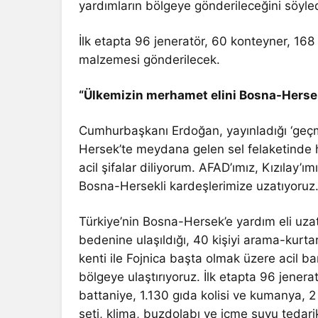
yardımların bölgeye gönderileceğini söyled
İlk etapta 96 jeneratör, 60 konteyner, 168
malzemesi gönderilecek.
“Ülkemizin merhamet elini Bosna-Hersek
Cumhurbaşkanı Erdoğan, yayınladığı ‘geç
Hersek’te meydana gelen sel felaketinde h
acil şifalar diliyorum. AFAD’ımız, Kızılay’
Bosna-Hersekli kardeşlerimize uzatıyoruz.”
Türkiye’nin Bosna-Hersek’e yardım eli uza
bedenine ulaşıldığı, 40 kişiyi arama-kurta
kenti ile Fojnica başta olmak üzere acil b
bölgeye ulaştırıyoruz. İlk etapta 96 jener
battaniye, 1.130 gıda kolisi ve kumanya, 2 
seti, klima, buzdolabı ve içme suyu tedarik