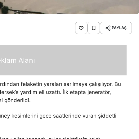
PAYLAŞ
klam Alanı
ından felaketin yaraları sarılmaya çalışılıyor. Bu
ek’e yardım eli uzattı. İlk etapta jeneratör,
 gönderildi.
ney kesimlerini gece saatlerinde vuran şiddetli