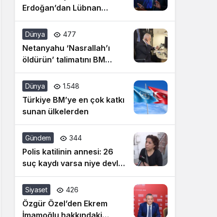
Erdoğan’dan Lübnan
açıklaması: İsrail’in cinnet
siyasetine artık dur
Dünya
477
denilmeli
Netanyahu ‘Nasrallah’ı
öldürün’ talimatını BM
konuşması öncesi vermiş!
Dünya
1.548
Türkiye BM’ye en çok katkı
sunan ülkelerden
Gündem
344
Polis katilinin annesi: 26
suç kaydı varsa niye devlet
bunu almadı
Siyaset
426
Özgür Özel’den Ekrem
İmamoğlu hakkındaki