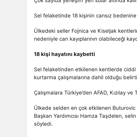
Çok sayıda yerleşim yeri sular altında kalır
Sel felaketinde 18 kişinin cansız bedenine
Ülkedeki seller Fojnica ve Kiseljak kentler
nedeniyle can kayıplarının olabileceği kayd
18 kişi hayatını kaybetti
Sel felaketinden etkilenen kentlerde cid
kurtarma çalışmalarına dahil olduğu belirti
Çalışmalara Türkiye’den AFAD, Kızılay ve Tİ
Ülkede selden en çok etkilenen Buturovic 
Başkan Yardımcısı Hamza Taşdelen, selin yo
söyledi.