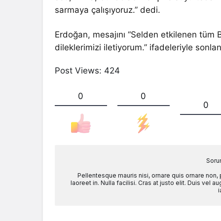
sarmaya çalışıyoruz.” dedi.
Erdoğan, mesajını “Selden etkilenen tüm 
dileklerimizi iletiyorum.” ifadeleriyle sonlan
Post Views:
424
0
0
0
Soru
Pellentesque mauris nisi, ornare quis ornare non,
laoreet in. Nulla facilisi. Cras at justo elit. Duis ve
i