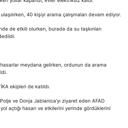
ken yollar kapandı, evler elektriksiz kaldı.
 ulaşılırken, 40 kişiyi arama çalışmaları devam ediyor.
inde de etkili olurken, burada da su taşkınları
edildi.
di hasarlar meydana gelirken, ordunun da arama
ldi.
KA ekipleri de katıldı.
Polje ve Donja Jablanica’yı ziyaret eden AFAD
l açtığı hasarı ve etkilerini yerinde gördüklerini