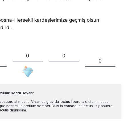
Bosna-Hersekli kardeşlerimize geçmiş olsun
dırdı.
0
0
0
mluluk Reddi Beyanı:
 posuere at mauris. Vivamus gravida lectus libero, a dictum massa
l augue nec tellus pretium semper. Duis in consequat lectus. In posuere
aculis dignissim.