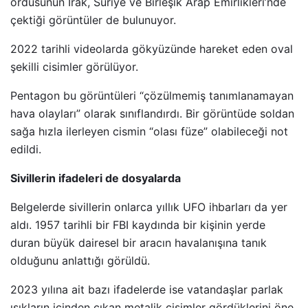
ordusunun Irak, Suriye ve Birleşik Arap Emirlikleri’nde
çektiği görüntüler de bulunuyor.
2022 tarihli videolarda gökyüzünde hareket eden oval
şekilli cisimler görülüyor.
Pentagon bu görüntüleri “çözülmemiş tanımlanamayan
hava olayları” olarak sınıflandırdı. Bir görüntüde soldan
sağa hızla ilerleyen cismin “olası füze” olabileceği not
edildi.
Sivillerin ifadeleri de dosyalarda
Belgelerde sivillerin onlarca yıllık UFO ihbarları da yer
aldı. 1957 tarihli bir FBI kaydında bir kişinin yerde
duran büyük dairesel bir aracın havalanışına tanık
olduğunu anlattığı görüldü.
2023 yılına ait bazı ifadelerde ise vatandaşlar parlak
ışıkların içinden çıkan metalik cisimler gördüklerini öne